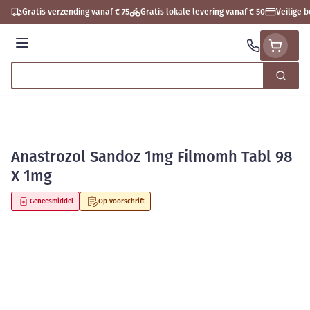
Ga naar de inhoud
Gratis verzending vanaf € 75
Gratis lokale levering vanaf € 50
Veilige 
Menu
Zoek
Product, merk, categorie...
Anastrozol Sandoz 1mg Filmomh Tabl 98
X 1mg
Geneesmiddel
Op voorschrift