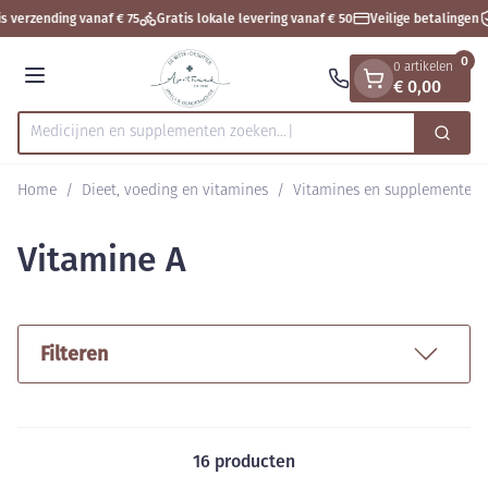
Dia 1 van 1
Ga naar de inhoud
s verzending vanaf € 75
Gratis lokale levering vanaf € 50
Veilige betalingen
0
0 artikelen
€ 0,00
Menu
Medicijnen en supplementen
Zoek
Product, merk, categorie...
Home
/
Dieet, voeding en vitamines
/
Vitamines en supplementen
Vitamine A
Filteren
16
producten