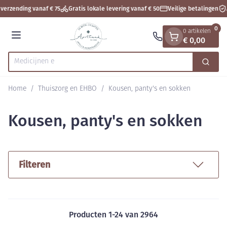
Dia 1 van 1
Ga naar de inhoud
verzending vanaf € 75
Gratis lokale levering vanaf € 50
Veilige betalingen
A
0
0 artikelen
€ 0,00
Menu
Zoek
Product, merk, categorie...
Home
/
Thuiszorg en EHBO
/
Kousen, panty's en sokken
Kousen, panty's en sokken
Filteren
Producten
1
-
24
van
2964