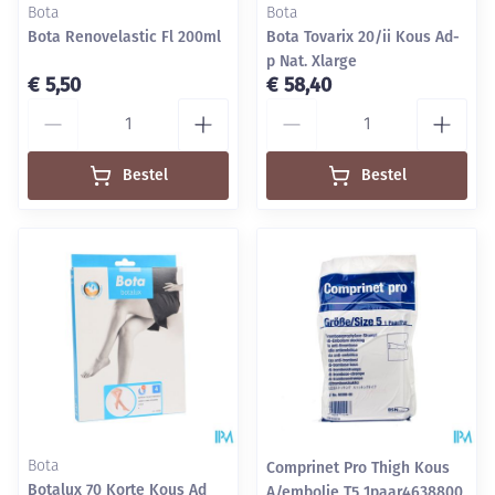
Bota
Bota
Bota Renovelastic Fl 200ml
Bota Tovarix 20/ii Kous Ad-
p Nat. Xlarge
€ 5,50
€ 58,40
Aantal
Aantal
Bestel
Bestel
Bota
Comprinet Pro Thigh Kous
Botalux 70 Korte Kous Ad
A/embolie T5 1paar4638800