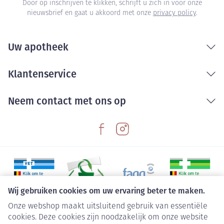
Door op inschrijven te klikken, schrijft u zich in voor onze
nieuwsbrief en gaat u akkoord met onze
privacy policy
.
Uw apotheek
Klantenservice
Neem contact met ons op
Wij gebruiken cookies om uw ervaring beter te maken.
Onze webshop maakt uitsluitend gebruik van essentiële
Juridische links
cookies. Deze cookies zijn noodzakelijk om onze website