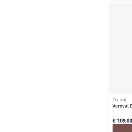
Veroval
Veroval D
€ 109,0