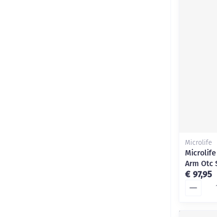
Microlife
Microlif
Arm Otc 
€ 97,95
Aantal