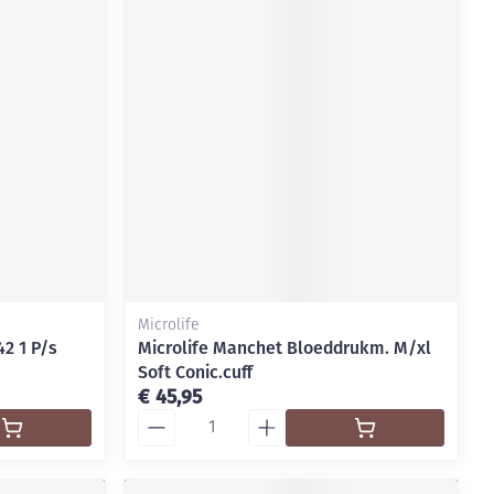
Microlife
2 1 P/s
Microlife Manchet Bloeddrukm. M/xl
Soft Conic.cuff
€ 45,95
Aantal