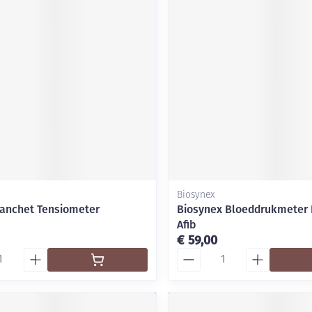
Mondmaskers
ging
Supplementen
Insectenwe
middelen
ssen
-
id
Biosynex
anchet Tensiometer
Biosynex Bloeddrukmeter
Afib
Zelfbruiner
Scheren
€ 59,00
Aantal