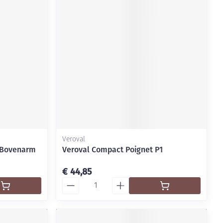
rende
Parfums en
geurproducten
Veroval
 Bovenarm
Veroval Compact Poignet P1
CBD
€ 44,85
Aantal