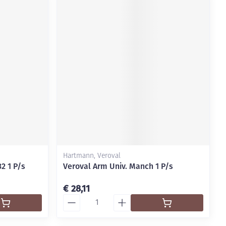
Hartmann, Veroval
2 1 P/s
Veroval Arm Univ. Manch 1 P/s
€ 28,11
Aantal