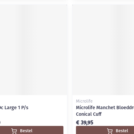
Microlife
c Large 1 P/s
Microlife Manchet Bloeddr
Conical Cuff
0
€ 39,95
Bestel
Bestel