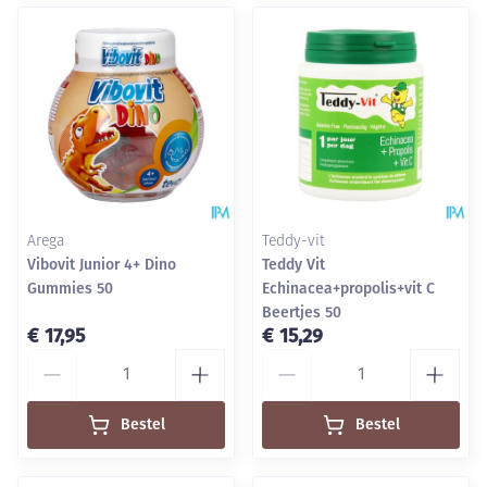
Arega
Teddy-vit
Vibovit Junior 4+ Dino
Teddy Vit
Gummies 50
Echinacea+propolis+vit C
Beertjes 50
€ 17,95
€ 15,29
Aantal
Aantal
Bestel
Bestel