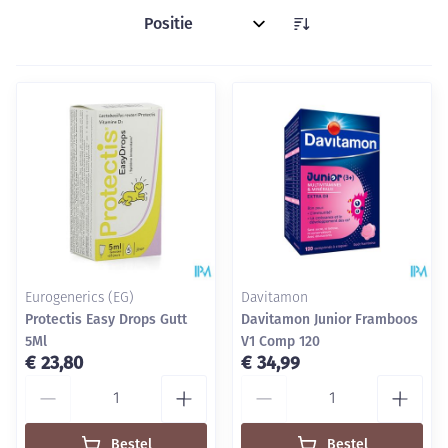
Sorteer op:
Eurogenerics (EG)
Davitamon
Protectis Easy Drops Gutt
Davitamon Junior Framboos
5Ml
V1 Comp 120
€ 23,80
€ 34,99
Aantal
Aantal
Bestel
Bestel