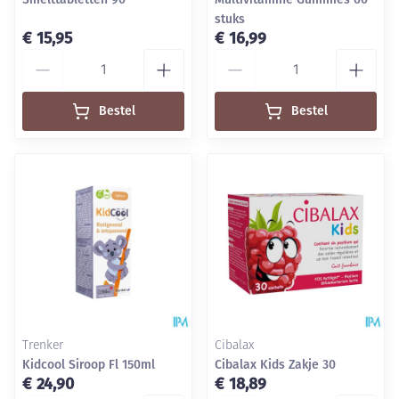
stuks
€ 15,95
€ 16,99
Aantal
Aantal
Bestel
Bestel
Trenker
Cibalax
Kidcool Siroop Fl 150ml
Cibalax Kids Zakje 30
€ 24,90
€ 18,89