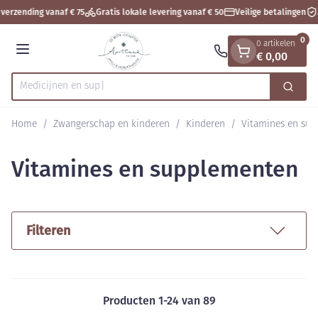
Dia 1 van 1
Ga naar de inhoud
verzending vanaf € 75
Gratis lokale levering vanaf € 50
Veilige betalingen
0
0 artikelen
€ 0,00
Menu
Zoek
Product, merk, categorie...
Home
/
Zwangerschap en kinderen
/
Kinderen
/
Vitamines en su
Vitamines en supplementen
Filteren
Producten
1
-
24
van
89