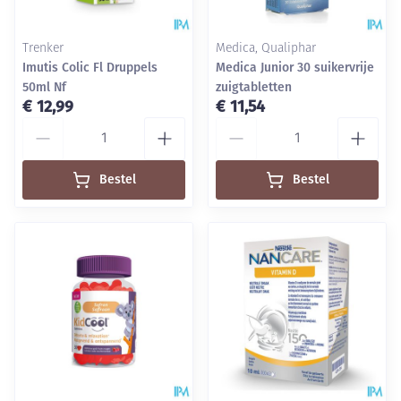
Trenker
Medica, Qualiphar
Imutis Colic Fl Druppels
Medica Junior 30 suikervrije
50ml Nf
zuigtabletten
€ 12,99
€ 11,54
Aantal
Aantal
Bestel
Bestel