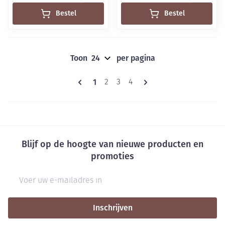
Bestel
Bestel
Toon
per pagina
Pagina's
U lees momenteel pagina
1
Pagina
Pagina
Pagina
2
3
4
Blijf op de hoogte van nieuwe producten en
promoties
E-mail adres
Inschrijven