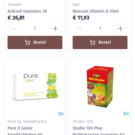
Trenker
Nan
Kidcool Gummies 30
Nancare Vitamin D 10ml
€ 26,81
€ 11,93
Aantal
Aantal
Bestel
Bestel
Pure by Solidpharma
Studio 100
Pure D Junior
Studio 100 Plop
Smelttabletten 90
Multivitamine Gummies 60