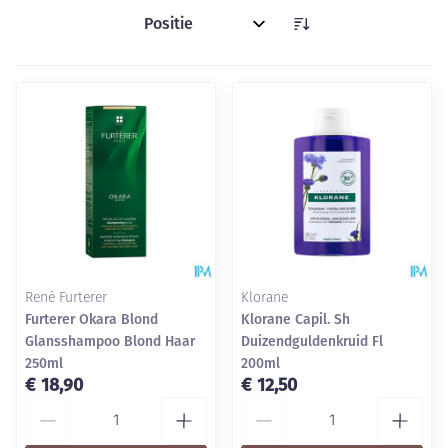
Sorteer op:
René Furterer
Klorane
Furterer Okara Blond
Klorane Capil. Sh
Glansshampoo Blond Haar
Duizendguldenkruid Fl
250ml
200ml
€ 18,90
€ 12,50
Aantal
Aantal