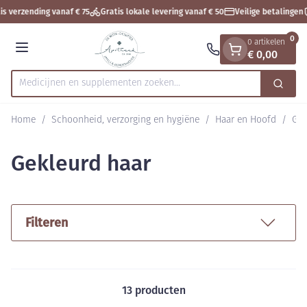
Dia 1 van 1
Ga naar de inhoud
s verzending vanaf € 75
Gratis lokale levering vanaf € 50
Veilige betalingen
0
0 artikelen
€ 0,00
Menu
Medicijnen en supplementen zoeken...
Zoek
Product, merk, categorie...
Home
/
Schoonheid, verzorging en hygiëne
/
Haar en Hoofd
/
Gek
Gekleurd haar
Filteren
13
producten