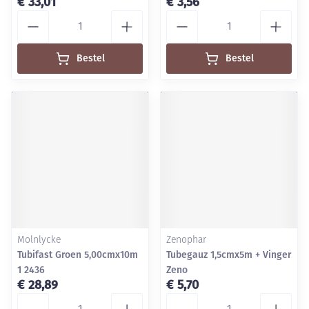
€ 33,01
€ 3,56
Aantal
Aantal
Bestel
Bestel
Molnlycke
Zenophar
Tubifast Groen 5,00cmx10m
Tubegauz 1,5cmx5m + Vinger
1 2436
Zeno
€ 28,89
€ 5,70
Aantal
Aantal