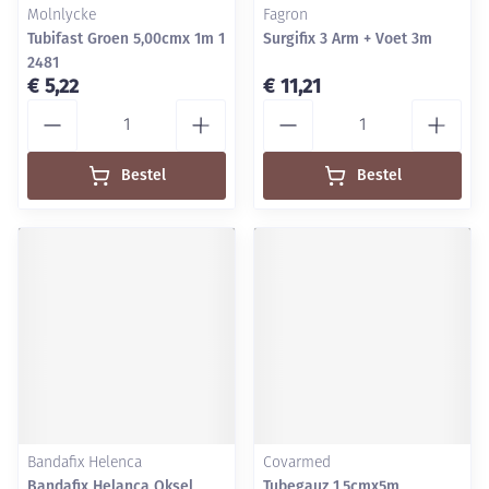
Molnlycke
Fagron
Tubifast Groen 5,00cmx 1m 1
Surgifix 3 Arm + Voet 3m
2481
€ 5,22
€ 11,21
Aantal
Aantal
Bestel
Bestel
Bandafix Helenca
Covarmed
Bandafix Helanca Oksel
Tubegauz 1,5cmx5m