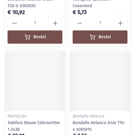
T20-6 9285920
Covarmed
€ 10,92
€ 5,73
Aantal
Aantal
Bestel
Bestel
Molnlycke
Bandafix Helenca
Tubifast Blauw 7,50cmx10m
Bandafix Helanca Knie T15-
1 2438
4 9285915