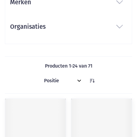
Merken
filter
Organisaties
filter
Producten
1
-
24
van
71
Sorteer op: