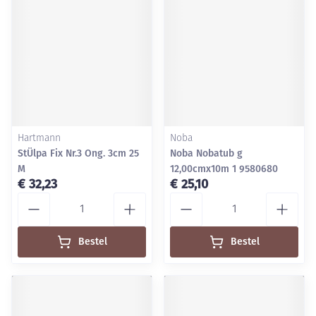
Hartmann
Noba
StÜlpa Fix Nr.3 Ong. 3cm 25
Noba Nobatub g
M
12,00cmx10m 1 9580680
€ 32,23
€ 25,10
Aantal
Aantal
Bestel
Bestel