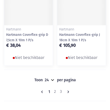
Hartmann
Hartmann
Hartmann Coverflex-grip D
Hartmann Coverflex-grip J
7,5cm X 10m 1 P/s
18cm X 10m 1 P/s
€ 38,04
€ 105,90
Niet beschikbaar
Niet beschikbaar
Toon
per pagina
Pagina's
U lees momenteel pagina
1
Pagina
Pagina
2
3