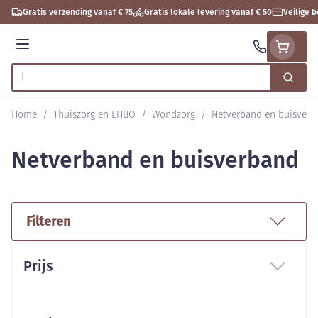
Ga naar de inhoud
Gratis verzending vanaf € 75
Gratis lokale levering vanaf € 50
Veilige 
Menu
Zoek
Product, merk, categorie...
Home
/
Thuiszorg en EHBO
/
Wondzorg
/
Netverband en buisverb
Netverband en buisverband
Filteren
Doorgaan naar productlijst
Prijs
filter