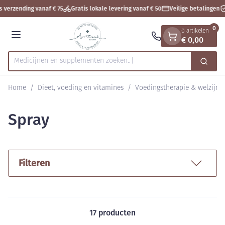
Dia 1 van 1
Ga naar de inhoud
 verzending vanaf € 75
Gratis lokale levering vanaf € 50
Veilige betalingen
0
0 artikelen
€ 0,00
Menu
Medicijnen en supplem
Zoek
Product, merk, categorie...
Home
/
Dieet, voeding en vitamines
/
Voedingstherapie & welzijn
Spray
Filteren
17
producten