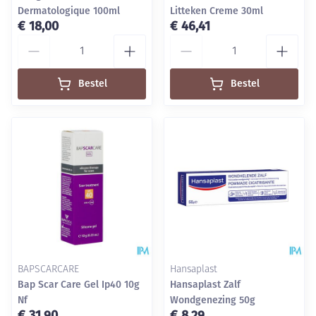
Dermatologique 100ml
Litteken Creme 30ml
€ 18,00
€ 46,41
Aantal
Aantal
Bestel
Bestel
BAPSCARCARE
Hansaplast
Bap Scar Care Gel Ip40 10g
Hansaplast Zalf
Nf
Wondgenezing 50g
€ 31,90
€ 8,29