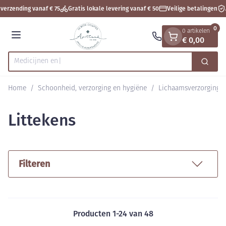
Dia 1 van 1
Ga naar de inhoud
verzending vanaf € 75
Gratis lokale levering vanaf € 50
Veilige betalingen
A
0
0 artikelen
€ 0,00
Menu
Zoek
Product, merk, categorie...
Home
/
Schoonheid, verzorging en hygiëne
/
Lichaamsverzorging
Littekens
Filteren
Producten
1
-
24
van
48