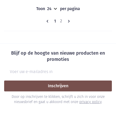
Toon
per pagina
Pagina's
U lees momenteel pagina
1
Pagina
2
Blijf op de hoogte van nieuwe producten en
promoties
E-mail adres
Inschrijven
Door op inschrijven te klikken, schrijft u zich in voor onze
nieuwsbrief en gaat u akkoord met onze
privacy policy
.