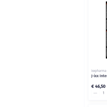
Ixxpharma
J-ixx Int
€ 46,50
Aantal