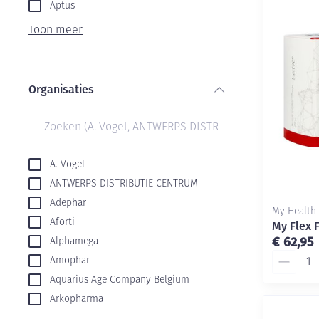
Aerosol toestel
kloven
Aptus
Creme, gel en s
Aerosol accesso
Blaren
Toon meer
Zuurstof
Eelt
Ademhalingsste
Eksteroog - lik
Organisaties
Toon meer
filter
Spieren en gew
Specifiek voor
Naalden en spu
A. Vogel
ANTWERPS DISTRIBUTIE CENTRUM
Infecties
Lichaamsverzor
Spuiten
Adephar
My Health
Deodorant
Oplossing voor 
Aforti
My Flex 
Naalden
Luizen
€ 62,95
Alphamega
Aantal
Amophar
Naalden voor in
pennaalden
Aquarius Age Company Belgium
Diagnostica
Arkopharma
Toon meer