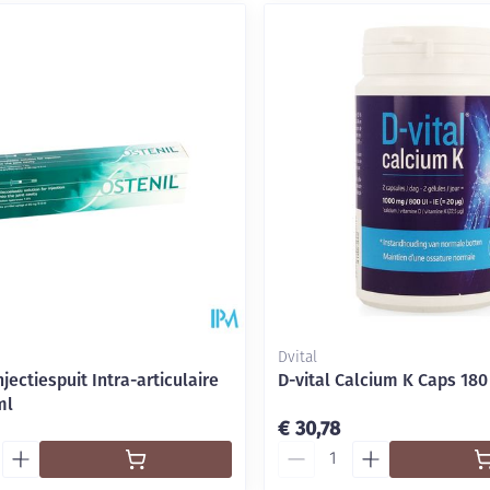
Dvital
njectiespuit Intra-articulaire
D-vital Calcium K Caps 180
ml
€ 30,78
Aantal