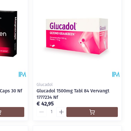
rende
Parfums en
geurproducten
Glucadol
Caps 30 Nf
Glucadol 1500mg Tabl 84 Vervangt
1777234 Nf
€ 42,95
CBD
Aantal