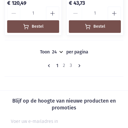
€ 120,49
€ 43,73
Aantal
Aantal
Bestel
Bestel
Toon
per pagina
Pagina's
U lees momenteel pagina
1
Pagina
Pagina
2
3
Blijf op de hoogte van nieuwe producten en
promoties
E-mail adres