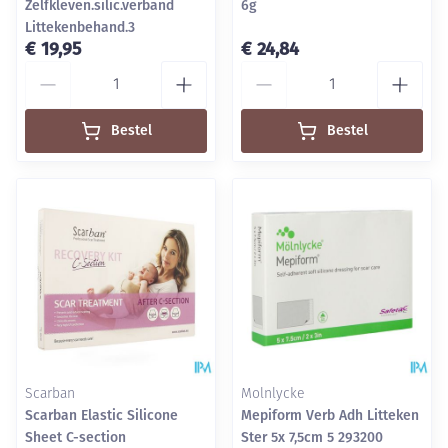
Zelfkleven.silic.verband
6g
Littekenbehand.3
€ 19,95
€ 24,84
Aantal
Aantal
Bestel
Bestel
Scarban
Molnlycke
Scarban Elastic Silicone
Mepiform Verb Adh Litteken
Sheet C-section
Ster 5x 7,5cm 5 293200