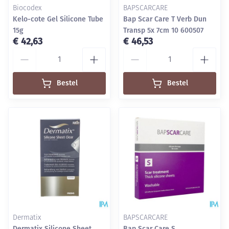
Biocodex
BAPSCARCARE
Kelo-cote Gel Silicone Tube
Bap Scar Care T Verb Dun
15g
Transp 5x 7cm 10 600507
€ 42,63
€ 46,53
Aantal
Aantal
Bestel
Bestel
Dermatix
BAPSCARCARE
Dermatix Silicone Sheet
Bap Scar Care S