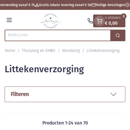
Dia 1 van 1
Ga naar de inhoud
verzending vanaf € 75
Gratis lokale levering vanaf € 50
Veilige betalingen
A
0
0 artikelen
€ 0,00
Menu
Zoek
Product, merk, categorie...
Home
/
Thuiszorg en EHBO
/
Wondzorg
/
Littekenverzorging
Littekenverzorging
Filteren
Producten
1
-
24
van
70