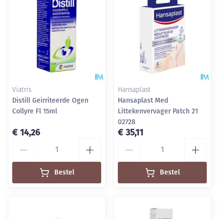
Viatris
Hansaplast
Distill Geirriteerde Ogen
Hansaplast Med
Collyre Fl 15ml
Littekenvervager Patch 21
02728
€ 14,26
€ 35,11
Aantal
Aantal
Bestel
Bestel