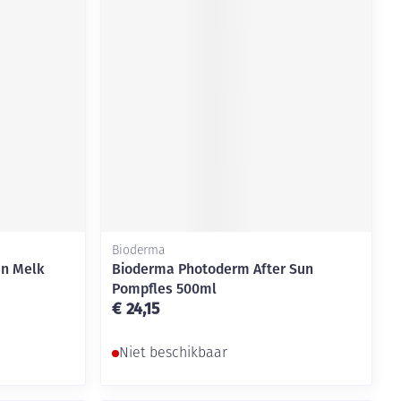
rende
Parfums en
geurproducten
Bioderma
un Melk
Bioderma Photoderm After Sun
Pompfles 500ml
CBD
€ 24,15
Niet beschikbaar