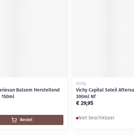
Mondmaskers
ging
Supplementen
Insectenwe
middelen
ssen
-
id
Vichy
ariesun Balsem Herstellend
Vichy Capital Soleil Afters
n 150ml
300ml Nf
Zelfbruiner
Scheren
€ 29,95
Niet beschikbaar
Bestel