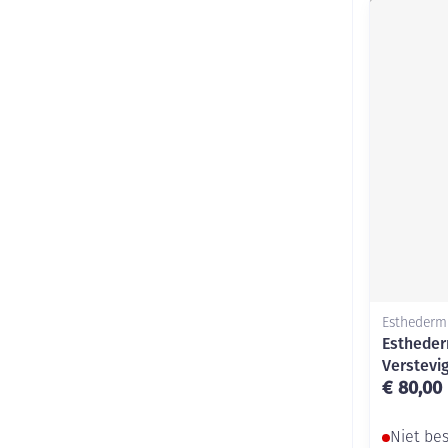
Esthederm
Estheder
Verstevi
€ 80,00
Niet be