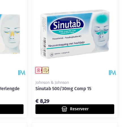
rende
Parfums en
geurproducten
Geneesmiddel
Op voorschrift
Johnson & Johnson
Verlengde
Sinutab 500/30mg Comp 15
€ 8,29
CBD
Reserveer