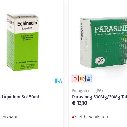
middel
Geneesmiddel
Op voorschrift
Schriftelijke aanvraag
Eurogenerics (EG)
n Liquidum Sol 50ml
Parasineg 500Mg/30Mg Tab
€ 13,10
schikbaar
Niet beschikbaar