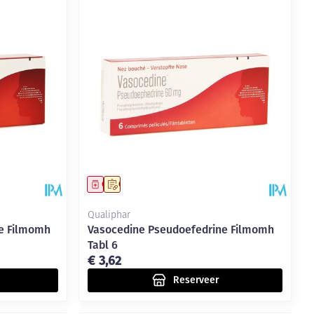
Geneesmiddel
Op voorschrift
Qualiphar
e Filmomh
Vasocedine Pseudoefedrine Filmomh
Tabl 6
€ 3,62
Reserveer