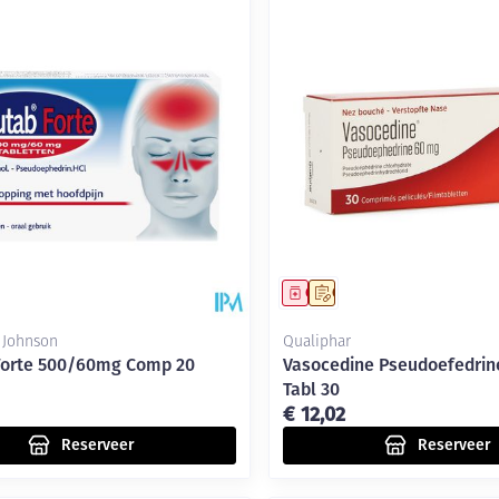
middel
voorschrift
Geneesmiddel
Op voorschrift
 Johnson
Qualiphar
Forte 500/60mg Comp 20
Vasocedine Pseudoefedrin
Tabl 30
€ 12,02
Reserveer
Reserveer