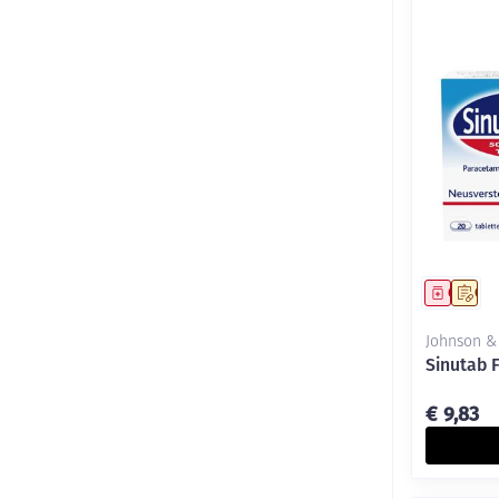
Genees
Op 
Johnson &
Sinutab 
€ 9,83