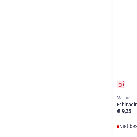
Genees
Madaus
Echinaci
€ 9,35
Niet be