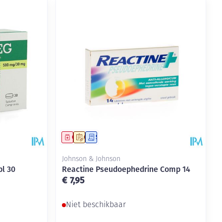
Geneesmiddel
Op voorschrift
Schriftelijke aanvraag
Johnson & Johnson
l 30
Reactine Pseudoephedrine Comp 14
€ 7,95
Niet beschikbaar