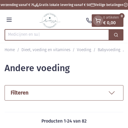
Dia 1 van 1
Ga naar de inhoud
verzending vanaf € 75
Gratis lokale levering vanaf € 50
Veilige betalingen
A
0
0 artikelen
€ 0,00
Menu
Zoek
Product, merk, categorie...
Home
/
Dieet, voeding en vitamines
/
Voeding
/
Babyvoeding
/
Andere voeding
Filteren
Producten
1
-
24
van
82