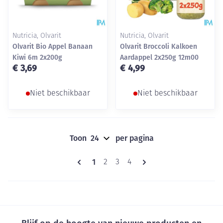
Nutricia, Olvarit
Nutricia, Olvarit
Olvarit Bio Appel Banaan
Olvarit Broccoli Kalkoen
Kiwi 6m 2x200g
Aardappel 2x250g 12m00
€ 3,69
€ 4,99
Niet beschikbaar
Niet beschikbaar
Toon
per pagina
Pagina's
U lees momenteel pagina
1
Pagina
Pagina
Pagina
2
3
4