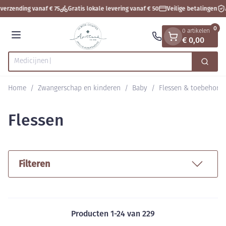
Dia 1 van 1
Ga naar de inhoud
verzending vanaf € 75
Gratis lokale levering vanaf € 50
Veilige betalingen
A
0
0 artikelen
€ 0,00
Menu
Zoek
Product, merk, categorie...
Home
/
Zwangerschap en kinderen
/
Baby
/
Flessen & toebehore
Flessen
Filteren
Producten
1
-
24
van
229