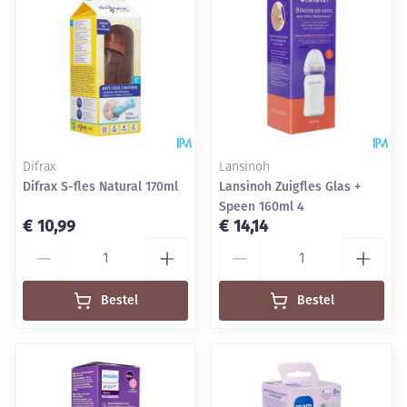
Difrax
Lansinoh
Difrax S-fles Natural 170ml
Lansinoh Zuigfles Glas +
Speen 160ml 4
€ 10,99
€ 14,14
Aantal
Aantal
Bestel
Bestel