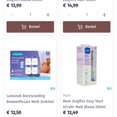
€ 13,99
€ 14,99
Aantal
Aantal
Bestel
Bestel
Lansinoh Borstvoeding
Mam
Mam Zuigfles Easy Start
Bewaarflesjes Melk 3x160ml
A/colic Matt Blauw 260ml
€ 12,50
€ 12,49