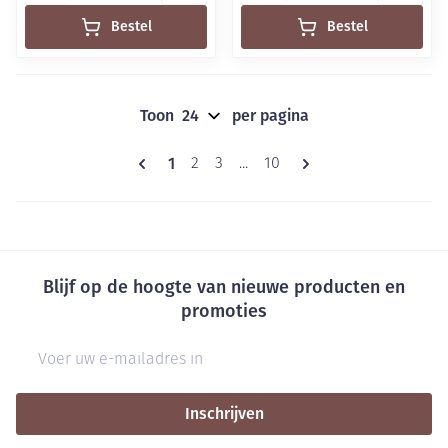
Bestel
Bestel
Toon
per pagina
Pagina's
U lees momenteel pagina
1
Pagina
Pagina
Pagina
2
3
...
10
Blijf op de hoogte van nieuwe producten en
promoties
E-mail adres
Inschrijven