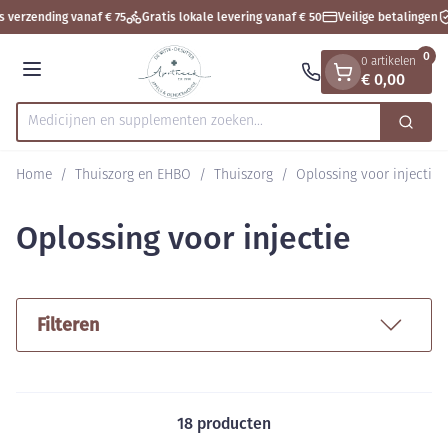
Dia 1 van 1
Ga naar de inhoud
s verzending vanaf € 75
Gratis lokale levering vanaf € 50
Veilige betalingen
0
0 artikelen
€ 0,00
Menu
Medicijnen en supplement
Zoek
Product, merk, categorie...
Home
/
Thuiszorg en EHBO
/
Thuiszorg
/
Oplossing voor injectie
Oplossing voor injectie
Filteren
18
producten