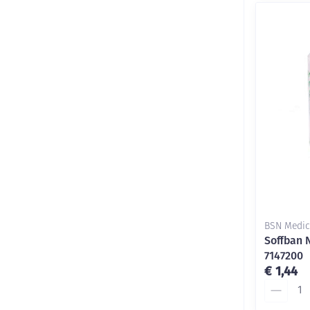
BSN Medic
Soffban 
7147200
€ 1,44
Aantal