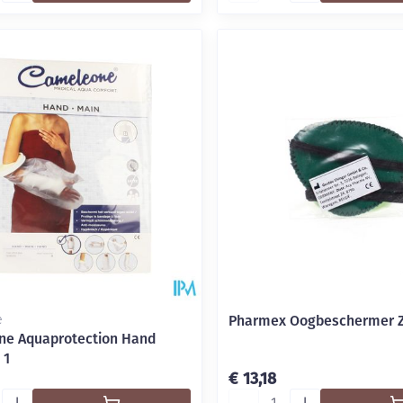
Pharmex Oogbeschermer 
e
e Aquaprotection Hand
 1
€ 13,18
Aantal