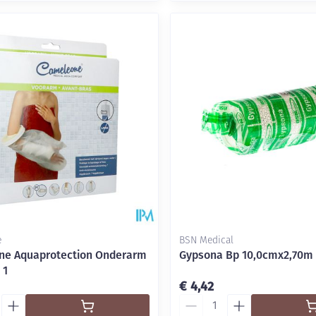
e
BSN Medical
ne Aquaprotection Onderarm
Gypsona Bp 10,0cmx2,70m
 1
€ 4,42
Aantal