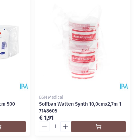
rende
Parfums en
geurproducten
BSN Medical
5cm 500
Soffban Watten Synth 10,0cmx2,7m 1
7148605
CBD
€ 1,91
Aantal