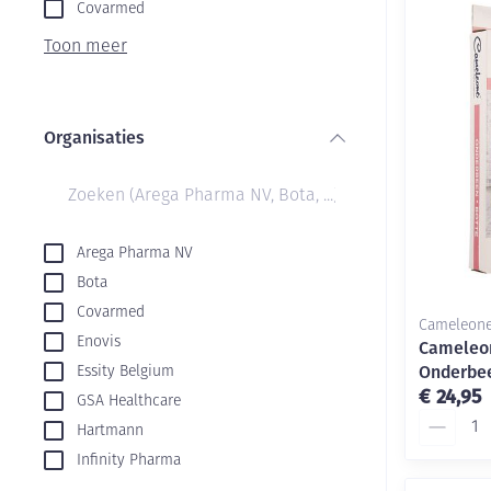
Aerosol toestel
kloven
Covarmed
Creme, gel en s
Aerosol accesso
Blaren
Toon meer
Zuurstof
Eelt
Ademhalingsste
Eksteroog - lik
Organisaties
Toon meer
filter
Spieren en gew
Specifiek voor
Naalden en spu
Arega Pharma NV
Bota
Infecties
Lichaamsverzor
Spuiten
Covarmed
Cameleon
Deodorant
Oplossing voor 
Enovis
Cameleon
Naalden
Luizen
Onderbee
Essity Belgium
€ 24,95
GSA Healthcare
Naalden voor in
Aantal
pennaalden
Hartmann
Diagnostica
Infinity Pharma
Toon meer