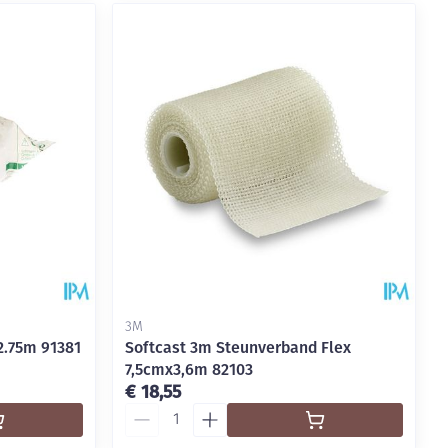
3M
2.75m 91381
Softcast 3m Steunverband Flex
7,5cmx3,6m 82103
€ 18,55
Aantal