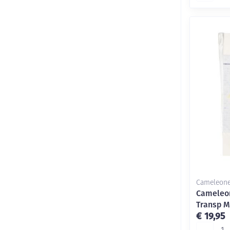
Cameleon
Cameleon
Transp M
€ 19,95
Aantal