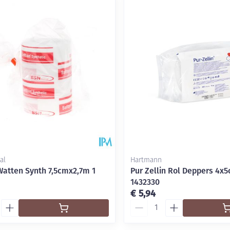
delen
Haar
Mondmaskers
ging
Supplementen
Insectenwe
middelen
ssen
-
id
al
Hartmann
Watten Synth 7,5cmx2,7m 1
Pur Zellin Rol Deppers 4x
1432330
Zelfbruiner
Scheren
€ 5,94
Aantal