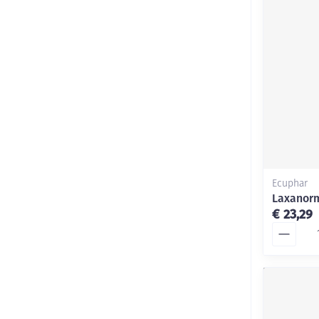
Ecuphar
Laxanorm
€ 23,29
Aantal