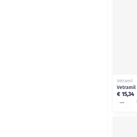
Vetramil
Vetramil
€ 15,34
Aantal