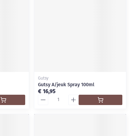
rende
Parfums en
geurproducten
Gutsy
Gutsy A/jeuk Spray 100ml
€ 16,95
Aantal
CBD