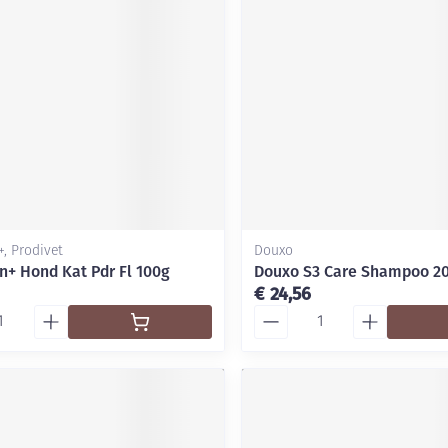
, Prodivet
Douxo
n+ Hond Kat Pdr Fl 100g
Douxo S3 Care Shampoo 2
€ 24,56
Aantal