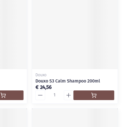
Douxo
Douxo S3 Calm Shampoo 200ml
€ 24,56
Aantal