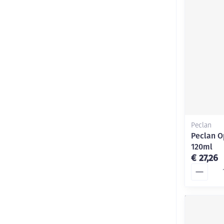
Peclan
Peclan O
120ml
€ 27,26
Aantal