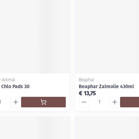
Mondmaskers
ging
Supplementen
Insectenwe
middelen
ssen
-
id
e Animal
Beaphar
 Chlo Pads 30
Beaphar Zalmolie 430ml
€ 13,75
Aantal
Zelfbruiner
Scheren