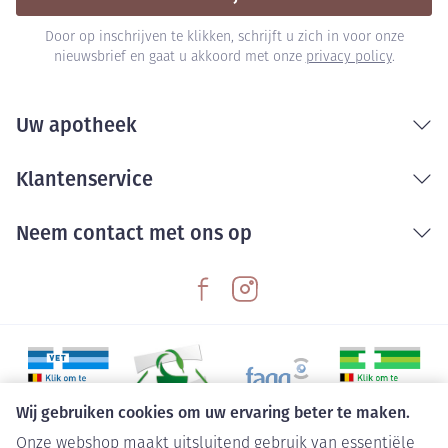
Door op inschrijven te klikken, schrijft u zich in voor onze
nieuwsbrief en gaat u akkoord met onze
privacy policy
.
Uw apotheek
Klantenservice
Neem contact met ons op
Wij gebruiken cookies om uw ervaring beter te maken.
Onze webshop maakt uitsluitend gebruik van essentiële
Juridische links