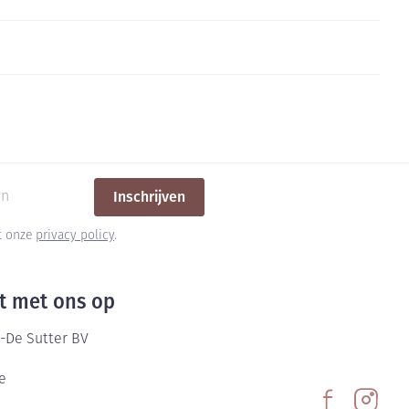
rende
Parfums en
geurproducten
Inschrijven
et onze
privacy policy
.
t met ons op
CBD
-De Sutter BV
e