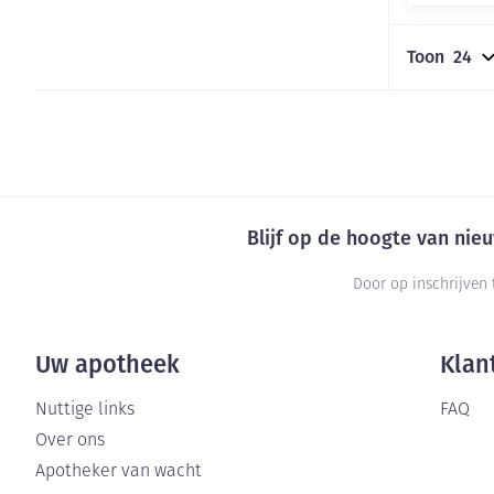
Diergeneesmid
Toon
Pillendozen en
Gezichtsverzor
accessoires
Pigmentstoorni
Gevoelige huid 
geïrriteerde hu
Blijf op de hoogte van ni
Doffe huid
Gemengde huid
Door op inschrijven 
Toon meer
Uw apotheek
Klan
Snurken
Nuttige links
FAQ
Over ons
Apotheker van wacht