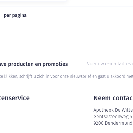
delen
Haar
per pagina
Mondmaskers
ging
Supplementen
Insectenwe
middelen
ssen
-
id
E-mail adres
euwe producten en promoties
te klikken, schrijft u zich in voor onze nieuwsbrief en gaat u akkoord m
tenservice
Neem contac
Zelfbruiner
Scheren
Apotheek De Witte
Gentsesteenweg 5
9200
Dendermond