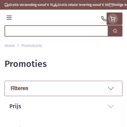
Ga naar de inhoud
Gratis verzending vanaf € 75
Gratis lokale levering vanaf € 50
Veilige 
Menu
Zoek
Product, merk, categorie...
Home
/
Promotions
Promoties
Filteren
Doorgaan naar productlijst
Prijs
filter