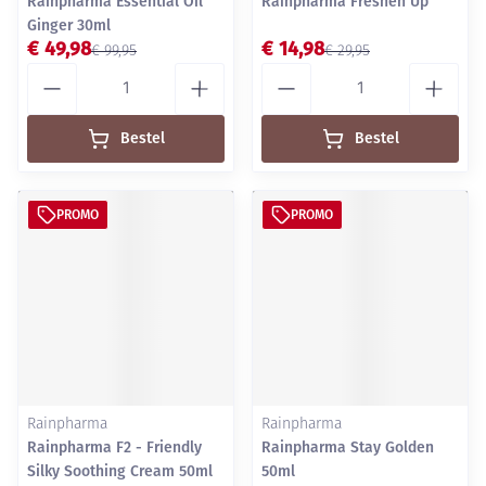
Rainpharma Essential Oil
Rainpharma Freshen Up
Ginger 30ml
€ 49,98
€ 14,98
€ 99,95
€ 29,95
Aantal
Aantal
Bestel
Bestel
PROMO
PROMO
Rainpharma
Rainpharma
Rainpharma F2 - Friendly
Rainpharma Stay Golden
Silky Soothing Cream 50ml
50ml