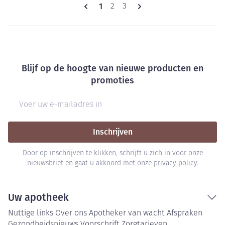
Pagina's
U lees momenteel pagina
1
Pagina
Pagina
2
3
Blijf op de hoogte van nieuwe producten en
promoties
E-mail adres
Inschrijven
Door op inschrijven te klikken, schrijft u zich in voor onze
nieuwsbrief en gaat u akkoord met onze
privacy policy
.
Uw apotheek
Nuttige links
Over ons
Apotheker van wacht
Afspraken
Gezondheidsnieuws
Voorschrift
Zorgtarieven