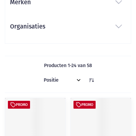
Merken
filter
Organisaties
filter
Producten
1
-
24
van
58
Sorteer op:
PROMO
PROMO