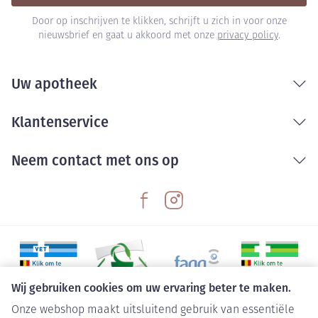
Door op inschrijven te klikken, schrijft u zich in voor onze
nieuwsbrief en gaat u akkoord met onze
privacy policy
.
Uw apotheek
Klantenservice
Neem contact met ons op
Wij gebruiken cookies om uw ervaring beter te maken.
Onze webshop maakt uitsluitend gebruik van essentiële
Juridische links