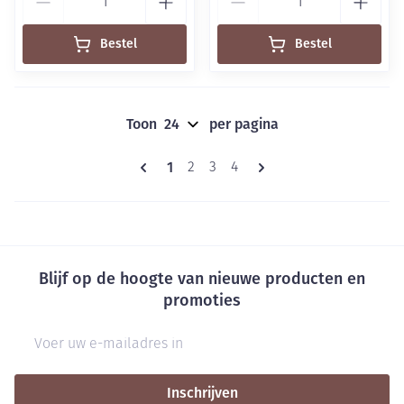
Bestel
Bestel
Toon
per pagina
Pagina's
U lees momenteel pagina
1
Pagina
Pagina
Pagina
2
3
4
Blijf op de hoogte van nieuwe producten en
promoties
E-mail adres
Inschrijven