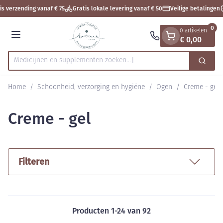
Dia 1 van 1
Ga naar de inhoud
s verzending vanaf € 75
Gratis lokale levering vanaf € 50
Veilige betalingen
0
0 artikelen
€ 0,00
Menu
Medicijnen en supplement
Zoek
Product, merk, categorie...
Home
/
Schoonheid, verzorging en hygiëne
/
Ogen
/
Creme - gel
Creme - gel
Filteren
Producten
1
-
24
van
92