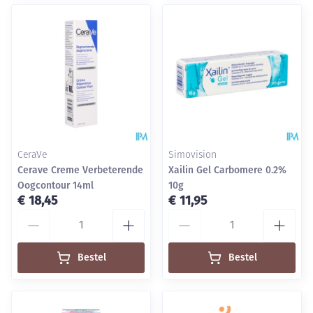
CeraVe
Simovision
Cerave Creme Verbeterende
Xailin Gel Carbomere 0.2%
Oogcontour 14ml
10g
€ 18,45
€ 11,95
Aantal
Aantal
Bestel
Bestel