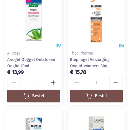
A. Vogel
Thea Pharma
A.vogel Ooggel Ontstoken
Blephagel Verzorging
Ooglid 10ml
Ooglid-wimpers 30g
€ 13,99
€ 15,78
Aantal
Aantal
Bestel
Bestel