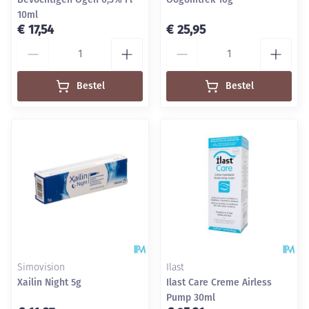
10ml
€ 17,54
€ 25,95
Aantal
Aantal
Bestel
Bestel
Simovision
Ilast
Xailin Night 5g
Ilast Care Creme Airless
Pump 30ml