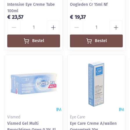
Intensive Eye Creme Tube
Oogleden Cr 15ml Nf
100ml
€ 23,57
€ 19,37
Aantal
Aantal
Bestel
Bestel
Vismed
Eye Care
Vismed Gel Multi
Eye Care Creme A/wallen
Bevochtigen Ogen 0,3% Fl
Oogomtrek 10g