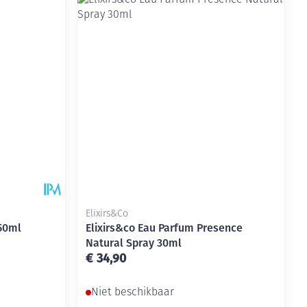
rende
Parfums en
geurproducten
Elixirs&Co
50ml
Elixirs&co Eau Parfum Presence
Natural Spray 30ml
CBD
€ 34,90
Niet beschikbaar