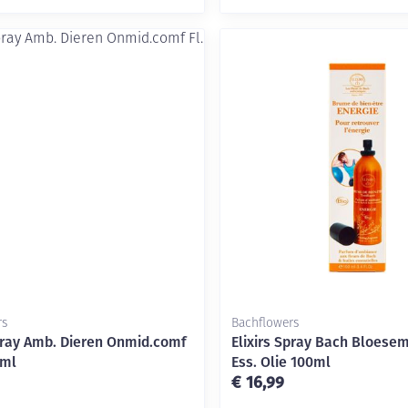
rs
Bachflowers
Spray Amb. Dieren Onmid.comf
Elixirs Spray Bach Bloese
0ml
Ess. Olie 100ml
€ 16,99