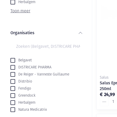
Aerosol toestel
kloven
Herbalgem
Creme, gel en s
Aerosol accesso
Blaren
Toon meer
Zuurstof
Eelt
Ademhalingsste
Eksteroog - lik
Organisaties
Toon meer
filter
Spieren en gew
Specifiek voor
Naalden en spu
Belgavet
DISTRICARE PHARMA
Infecties
Lichaamsverzor
Spuiten
De Reiger - Vanneste Guillaume
Salus
Deodorant
Oplossing voor 
Distribio
Salus Epr
Naalden
Luizen
250ml
Fendigo
€ 24,99
Greendock
Naalden voor in
Aantal
pennaalden
Herbalgem
Diagnostica
Natura Medicatrix
Toon meer