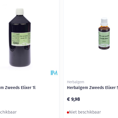
delen
Haar
Mondmaskers
ging
Supplementen
Insectenwe
middelen
ssen
-
id
Herbalgem
m Zweeds Elixer 1l
Herbalgem Zweeds Elixer 
Zelfbruiner
Scheren
€ 9,98
schikbaar
Niet beschikbaar