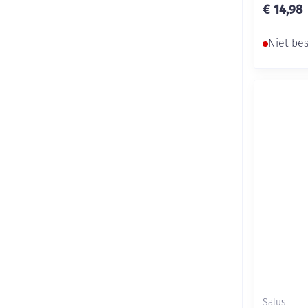
€ 14,98
Niet be
Salus