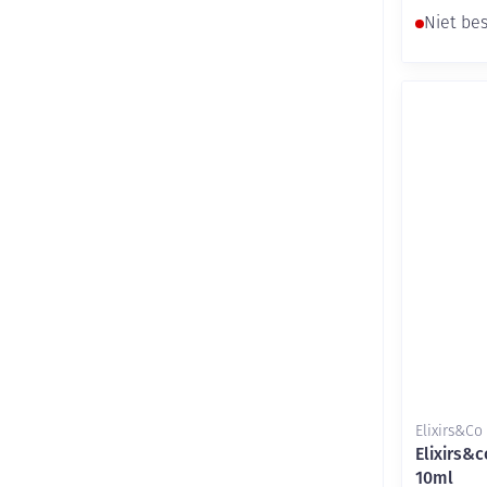
Niet be
Elixirs&Co
Elixirs&
10ml