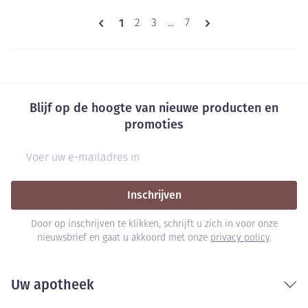
Pagina's
U lees momenteel pagina
1
Pagina
Pagina
Pagina
2
3
...
7
Blijf op de hoogte van nieuwe producten en
promoties
E-mail adres
Inschrijven
Door op inschrijven te klikken, schrijft u zich in voor onze
nieuwsbrief en gaat u akkoord met onze
privacy policy
.
Uw apotheek