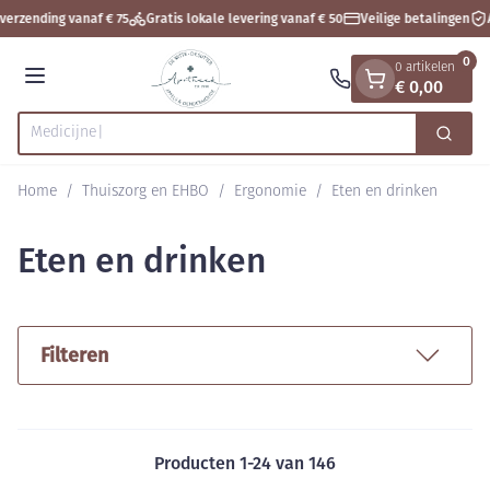
Dia 1 van 1
Ga naar de inhoud
verzending vanaf € 75
Gratis lokale levering vanaf € 50
Veilige betalingen
A
0
0 artikelen
€ 0,00
Menu
Zoek
Product, merk, categorie...
Home
/
Thuiszorg en EHBO
/
Ergonomie
/
Eten en drinken
Eten en drinken
Filteren
Producten
1
-
24
van
146