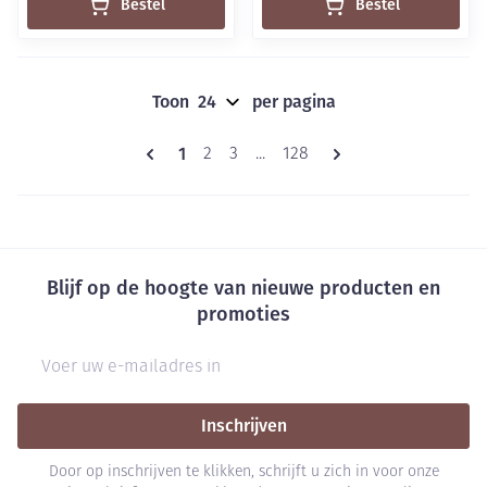
Bestel
Bestel
Toon
per pagina
Pagina's
U lees momenteel pagina
1
Pagina
Pagina
Pagina
2
3
...
128
Blijf op de hoogte van nieuwe producten en
promoties
E-mail adres
Inschrijven
Door op inschrijven te klikken, schrijft u zich in voor onze