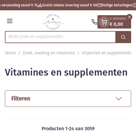
Dia 1 van 1
Ga naar de inhoud
 verzending vanaf € 75
Gratis lokale levering vanaf € 50
Veilige betalingen
0
0 artikelen
€ 0,00
Menu
Medicij
Zoek
Product, merk, categorie...
Home
/
Dieet, voeding en vitamines
/
Vitamines en supplementen
Vitamines en supplementen
Filteren
Producten
1
-
24
van
3059