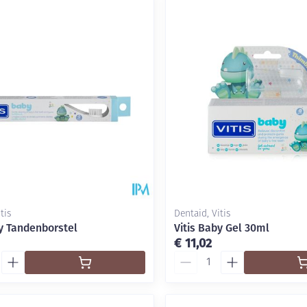
delen
Haar
Mondmaskers
ging
Supplementen
Insectenwe
middelen
ssen
-
id
tis
Dentaid, Vitis
by Tandenborstel
Vitis Baby Gel 30ml
€ 11,02
Zelfbruiner
Scheren
Aantal