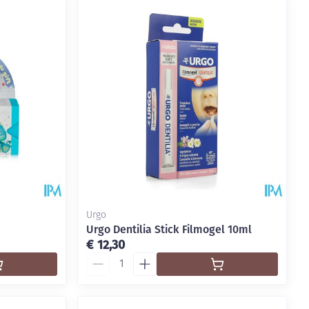
rende
Parfums en
geurproducten
Urgo
Urgo Dentilia Stick Filmogel 10ml
€ 12,30
CBD
Aantal