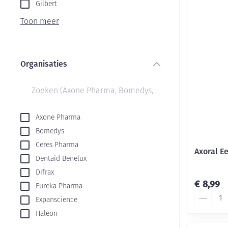
Aerosol toestel
kloven
Gilbert
Creme, gel en s
Aerosol accesso
Blaren
Toon meer
Zuurstof
Eelt
Ademhalingsste
Eksteroog - lik
Organisaties
Toon meer
filter
Spieren en gew
Specifiek voor
Naalden en spu
Axone Pharma
Bomedys
Infecties
Lichaamsverzor
Spuiten
Ceres Pharma
Axoral E
Deodorant
Oplossing voor 
Dentaid Benelux
Naalden
Luizen
Difrax
€ 8,99
Eureka Pharma
Naalden voor in
Aantal
pennaalden
Expanscience
Diagnostica
Haleon
Toon meer