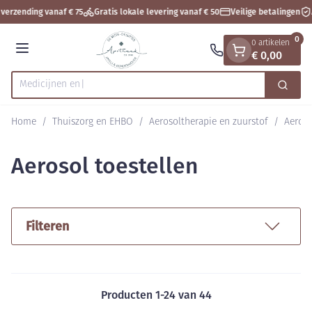
Dia 1 van 1
Ga naar de inhoud
verzending vanaf € 75
Gratis lokale levering vanaf € 50
Veilige betalingen
A
0
0 artikelen
€ 0,00
Menu
Zoek
Product, merk, categorie...
Home
/
Thuiszorg en EHBO
/
Aerosoltherapie en zuurstof
/
Aeroso
Aerosol toestellen
Filteren
Producten
1
-
24
van
44