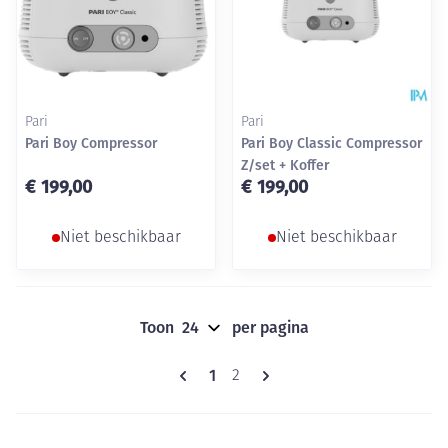
Pari
Pari
Pari Boy Compressor
Pari Boy Classic Compressor
Z/set + Koffer
€ 199,00
€ 199,00
Niet beschikbaar
Niet beschikbaar
Toon
per pagina
Pagina's
U lees momenteel pagina
1
Pagina
2