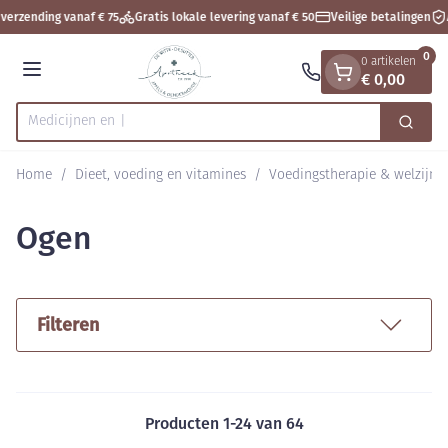
Dia 1 van 1
Ga naar de inhoud
verzending vanaf € 75
Gratis lokale levering vanaf € 50
Veilige betalingen
A
0
0 artikelen
€ 0,00
Menu
Zoek
Product, merk, categorie...
Home
/
Dieet, voeding en vitamines
/
Voedingstherapie & welzijn
Ogen
Filteren
Producten
1
-
24
van
64