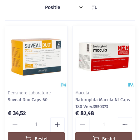
Sorteer op:
Densmore Laboratoire
Macula
Suveal Duo Caps 60
Naturophta Macula Nf Caps
180 Verv.3550373
€ 34,52
€ 82,48
Aantal
Aantal
Bestel
Bestel