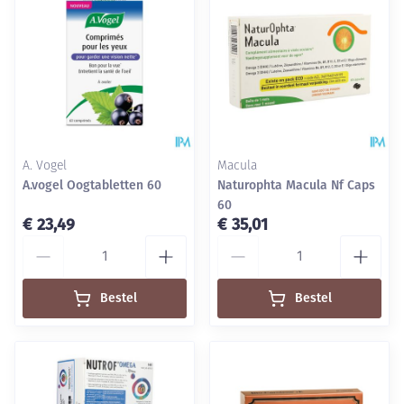
A. Vogel
Macula
A.vogel Oogtabletten 60
Naturophta Macula Nf Caps
60
€ 23,49
€ 35,01
Aantal
Aantal
Bestel
Bestel