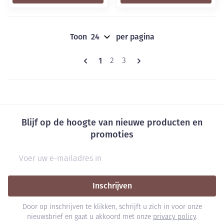
Toon
per pagina
Pagina's
U lees momenteel pagina
1
Pagina
Pagina
2
3
Blijf op de hoogte van nieuwe producten en
promoties
E-mail adres
Inschrijven
Door op inschrijven te klikken, schrijft u zich in voor onze
nieuwsbrief en gaat u akkoord met onze
privacy policy
.