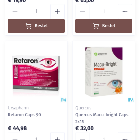
€ 19,90
€ 65,00
Aantal
Aantal
Bestel
Bestel
Ursapharm
Quercus
Retaron Caps 90
Quercus Macu-bright Caps
2x15
€ 44,98
€ 32,00
Aantal
Aantal