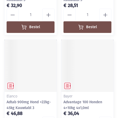
€ 32,90
€ 28,51
Aantal
Aantal
Bestel
Bestel
Geneesmiddel
Geneesmiddel
Elanco
Bayer
Adtab 900mg Hond >22kg-
Advantage 100 Honden
45kg Kauwtabl 3
4<10kg 4x1,0ml
€ 46,88
€ 36,04