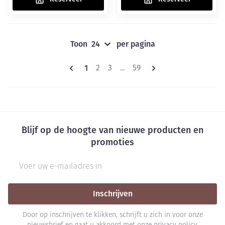
Toon
per pagina
Pagina's
U lees momenteel pagina
1
Pagina
Pagina
Pagina
2
3
...
59
Blijf op de hoogte van nieuwe producten en
promoties
E-mail adres
Inschrijven
Door op inschrijven te klikken, schrijft u zich in voor onze