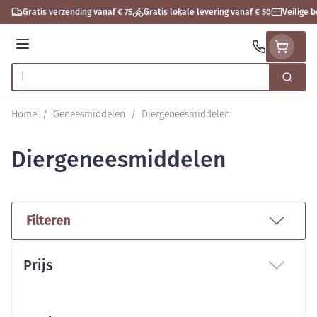
Ga naar de inhoud
Gratis verzending vanaf € 75
Gratis lokale levering vanaf € 50
Veilige 
Menu
Zoek
Product, merk, categorie...
Home
/
Geneesmiddelen
/
Diergeneesmiddelen
Diergeneesmiddelen
Filteren
Doorgaan naar productlijst
Prijs
filter