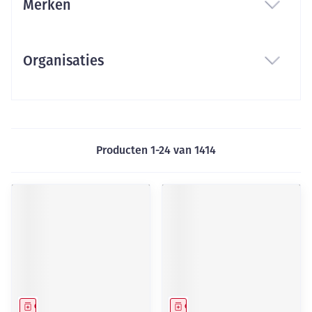
Merken
filter
Organisaties
filter
Producten
1
-
24
van
1414
Geneesmiddel
Geneesmiddel