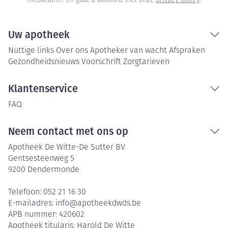
nieuwsbrief en gaat u akkoord met onze
privacy policy
.
Uw apotheek
Nuttige links
Over ons
Apotheker van wacht
Afspraken
Gezondheidsnieuws
Voorschrift
Zorgtarieven
Klantenservice
FAQ
Neem contact met ons op
Apotheek De Witte-De Sutter BV
Gentsesteenweg 5
9200
Dendermonde
Telefoon:
052 21 16 30
E-mailadres:
info@
apotheekdwds.be
APB nummer:
420602
Apotheek titularis:
Harold De Witte