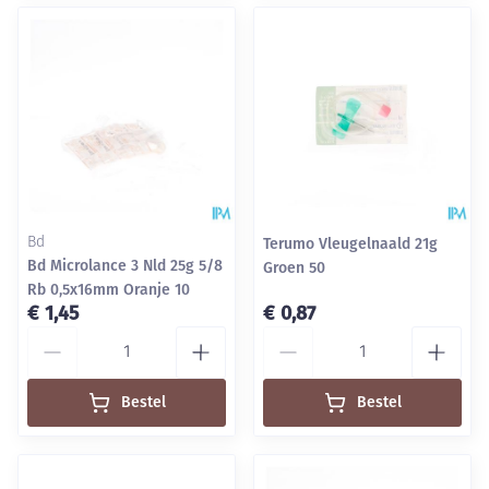
Bd
Terumo Vleugelnaald 21g
Bd Microlance 3 Nld 25g 5/8
Groen 50
Rb 0,5x16mm Oranje 10
€ 1,45
€ 0,87
Aantal
Aantal
Bestel
Bestel