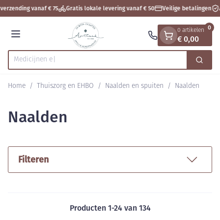
Dia 1 van 1
Ga naar de inhoud
verzending vanaf € 75
Gratis lokale levering vanaf € 50
Veilige betalingen
A
0
0 artikelen
€ 0,00
Menu
Zoek
Product, merk, categorie...
Home
/
Thuiszorg en EHBO
/
Naalden en spuiten
/
Naalden
Naalden
Filteren
Producten
1
-
24
van
134