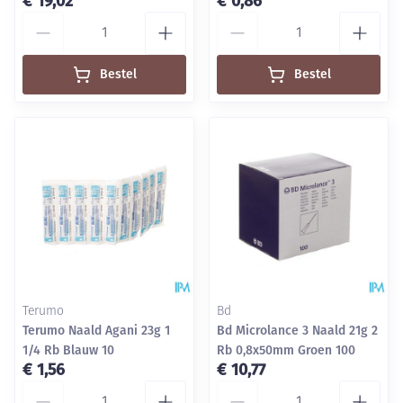
€ 19,02
€ 0,86
Aantal
Aantal
Bestel
Bestel
Terumo
Bd
Terumo Naald Agani 23g 1
Bd Microlance 3 Naald 21g 2
1/4 Rb Blauw 10
Rb 0,8x50mm Groen 100
€ 1,56
€ 10,77
Aantal
Aantal