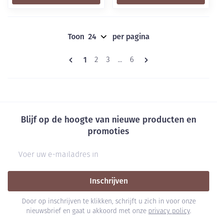
Toon
per pagina
Pagina's
U lees momenteel pagina
1
Pagina
Pagina
Pagina
2
3
...
6
Blijf op de hoogte van nieuwe producten en
promoties
E-mail adres
Inschrijven
Door op inschrijven te klikken, schrijft u zich in voor onze
nieuwsbrief en gaat u akkoord met onze
privacy policy
.