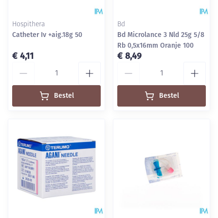
Hospithera
Bd
Catheter Iv +aig.18g 50
Bd Microlance 3 Nld 25g 5/8
Rb 0,5x16mm Oranje 100
€ 4,11
€ 8,49
Aantal
Aantal
Bestel
Bestel