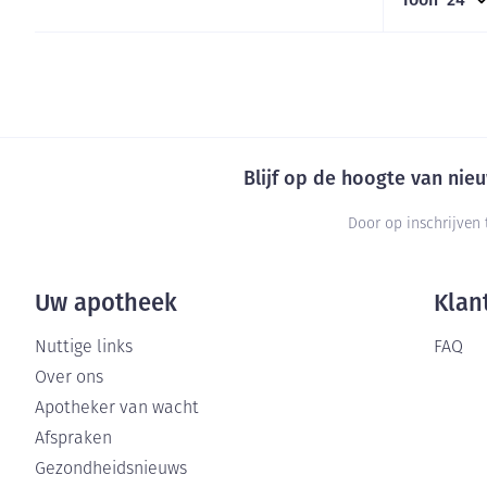
Zuurstof
Eelt
Ademhalingsste
Eksteroog - lik
Toon meer
Spieren en gew
Blijf op de hoogte van ni
Specifiek voor
Naalden en spu
Door op inschrijven 
Infecties
Lichaamsverzor
Spuiten
Deodorant
Oplossing voor 
Uw apotheek
Klan
Naalden
Luizen
Nuttige links
FAQ
Naalden voor in
Over ons
pennaalden
Diagnostica
Apotheker van wacht
Toon meer
Afspraken
Gezondheidsnieuws
Diergeneesmid