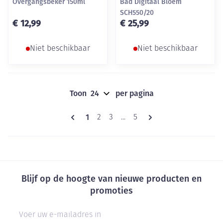
Overgangsbeker 150ml
Bad Digitaal Bloem
SCH550/20
€ 12,99
€ 25,99
Niet beschikbaar
Niet beschikbaar
Toon
per pagina
Pagina's
U lees momenteel pagina
1
Pagina
Pagina
Pagina
2
3
...
5
Blijf op de hoogte van nieuwe producten en
promoties
E-mail adres