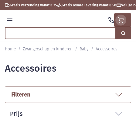
Ga naar de inhoud
Gratis verzending vanaf € 75
Gratis lokale levering vanaf € 50
Veilige 
Menu
Zoek
Product, merk, categorie...
Home
/
Zwangerschap en kinderen
/
Baby
/
Accessoires
Accessoires
Filteren
Doorgaan naar productlijst
Prijs
filter