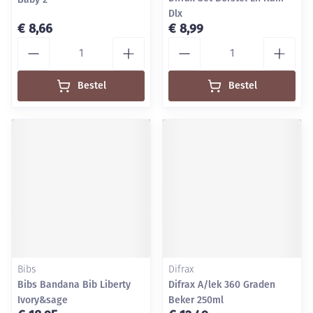
Dlx
€ 8,66
€ 8,99
Aantal
Aantal
Bestel
Bestel
Bibs
Difrax
Bibs Bandana Bib Liberty
Difrax A/lek 360 Graden
Ivory&sage
Beker 250ml