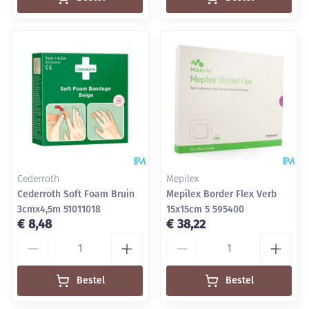
Cederroth
Mepilex
Cederroth Soft Foam Bruin
Mepilex Border Flex Verb
3cmx4,5m 51011018
15x15cm 5 595400
€ 8,48
€ 38,22
Aantal
Aantal
Bestel
Bestel