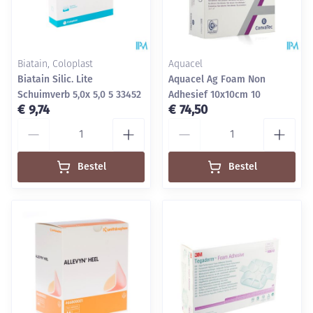
Biatain, Coloplast
Aquacel
Biatain Silic. Lite
Aquacel Ag Foam Non
Schuimverb 5,0x 5,0 5 33452
Adhesief 10x10cm 10
€ 9,74
€ 74,50
Aantal
Aantal
Bestel
Bestel