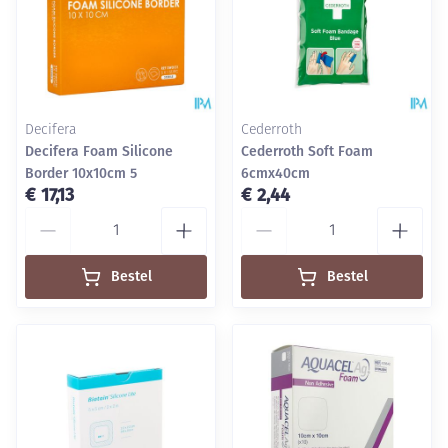
Decifera
Cederroth
Decifera Foam Silicone
Cederroth Soft Foam
Border 10x10cm 5
6cmx40cm
€ 17,13
€ 2,44
Aantal
Aantal
Bestel
Bestel