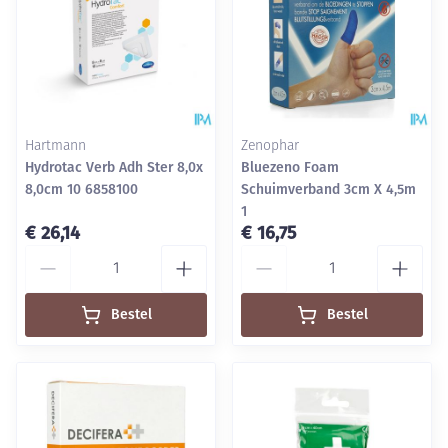
Hartmann
Zenophar
Hydrotac Verb Adh Ster 8,0x
Bluezeno Foam
8,0cm 10 6858100
Schuimverband 3cm X 4,5m
1
€ 26,14
€ 16,75
Aantal
Aantal
Bestel
Bestel