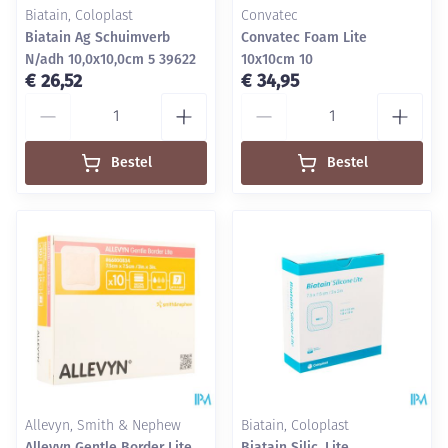
Biatain, Coloplast
Convatec
Biatain Ag Schuimverb
Convatec Foam Lite
N/adh 10,0x10,0cm 5 39622
10x10cm 10
€ 26,52
€ 34,95
Aantal
Aantal
Bestel
Bestel
Allevyn, Smith & Nephew
Biatain, Coloplast
Allevyn Gentle Border Lite
Biatain Silic. Lite