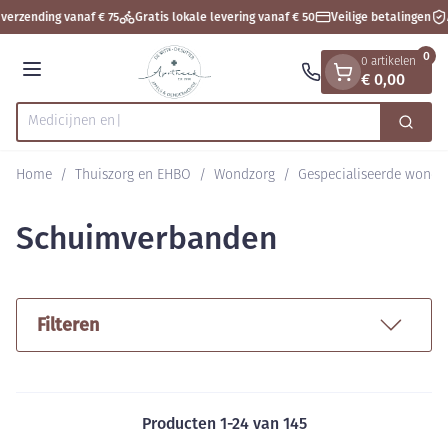
Dia 1 van 1
Ga naar de inhoud
verzending vanaf € 75
Gratis lokale levering vanaf € 50
Veilige betalingen
A
0
0 artikelen
€ 0,00
Menu
Zoek
Product, merk, categorie...
Home
/
Thuiszorg en EHBO
/
Wondzorg
/
Gespecialiseerde wondz
Schuimverbanden
Filteren
Producten
1
-
24
van
145