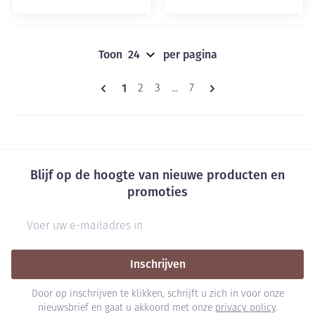
Toon
per pagina
Pagina's
U lees momenteel pagina
1
Pagina
Pagina
Pagina
2
3
...
7
Blijf op de hoogte van nieuwe producten en
promoties
E-mail adres
Inschrijven
Door op inschrijven te klikken, schrijft u zich in voor onze
nieuwsbrief en gaat u akkoord met onze
privacy policy
.