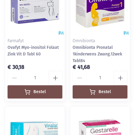
Farmafyt
Omnibionta
Ovafyt Myo-inositol Folaat
Omnibionta Pronatal
Zink Vit D Tabl 60
1kinderwens Zwang.12wek
Tabl84
€ 30,18
€ 41,68
Aantal
Aantal
Bestel
Bestel