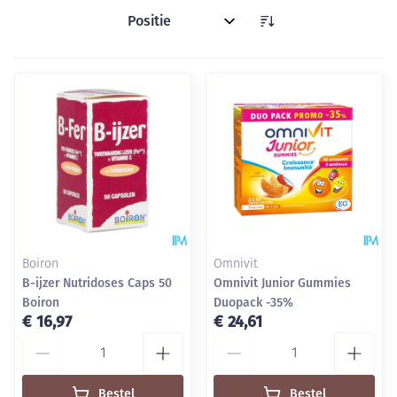
Sorteer op:
Boiron
Omnivit
B-ijzer Nutridoses Caps 50
Omnivit Junior Gummies
Boiron
Duopack -35%
€ 16,97
€ 24,61
Aantal
Aantal
Bestel
Bestel