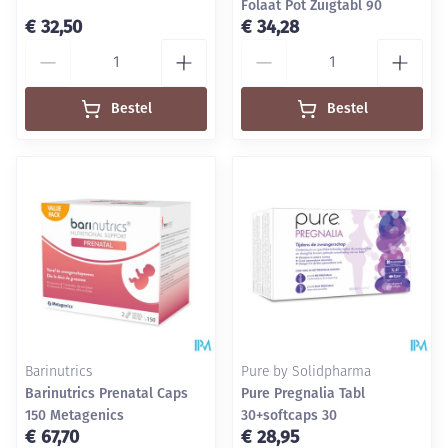
Folaat Pot Zuigtabl 90
€ 32,50
€ 34,28
Aantal
Aantal
Bestel
Bestel
Barinutrics
Pure by Solidpharma
Barinutrics Prenatal Caps
Pure Pregnalia Tabl
150 Metagenics
30+softcaps 30
€ 67,70
€ 28,95