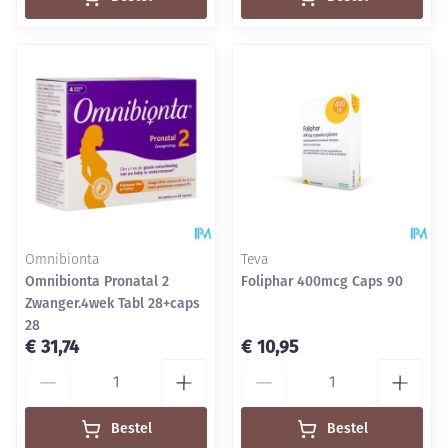
Omnibionta
Teva
Omnibionta Pronatal 2
Foliphar 400mcg Caps 90
Zwanger.4wek Tabl 28+caps
28
€ 31,74
€ 10,95
Aantal
Aantal
Bestel
Bestel