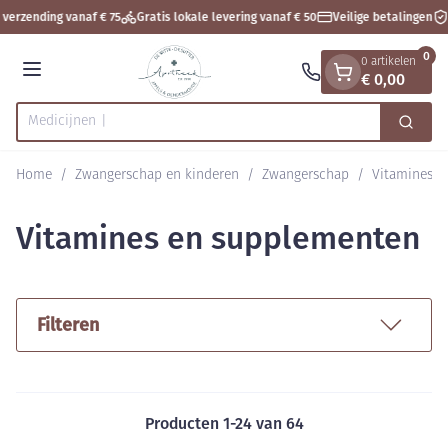
Dia 1 van 1
Ga naar de inhoud
verzending vanaf € 75
Gratis lokale levering vanaf € 50
Veilige betalingen
0
0 artikelen
€ 0,00
Menu
Zoek
Product, merk, categorie...
Home
/
Zwangerschap en kinderen
/
Zwangerschap
/
Vitamines e
Vitamines en supplementen
Filteren
Producten
1
-
24
van
64