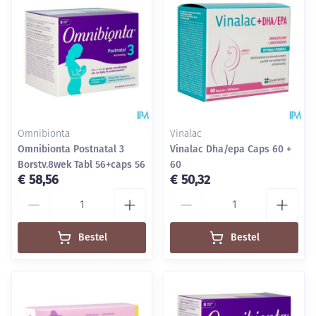
Omnibionta
Vinalac
Omnibionta Postnatal 3
Vinalac Dha/epa Caps 60 +
Borstv.8wek Tabl 56+caps 56
60
€ 58,56
€ 50,32
Aantal
Aantal
Bestel
Bestel