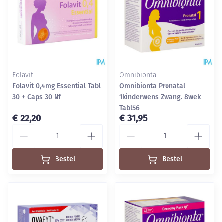
Folavit
Omnibionta
Folavit 0,4mg Essential Tabl
Omnibionta Pronatal
30 + Caps 30 Nf
1kinderwens Zwang. 8wek
Tabl56
€ 22,20
€ 31,95
Aantal
Aantal
Bestel
Bestel