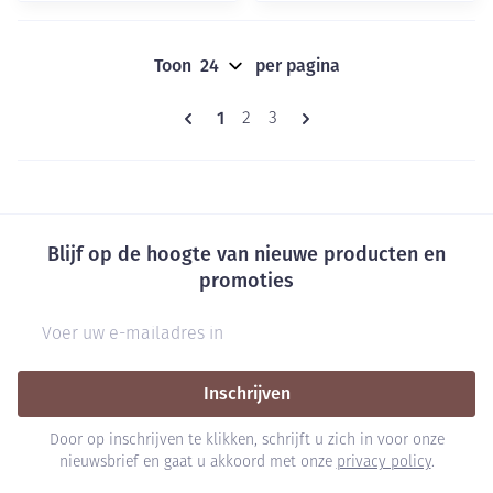
Toon
per pagina
Pagina's
U lees momenteel pagina
1
Pagina
Pagina
2
3
Blijf op de hoogte van nieuwe producten en
promoties
E-mail adres
Inschrijven
Door op inschrijven te klikken, schrijft u zich in voor onze
nieuwsbrief en gaat u akkoord met onze
privacy policy
.