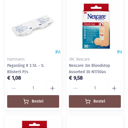
Hartmann
3M, Nexcare
Pagasling # 3 St. - S.
Nexcare 3m Bloodstop
Blister5 P/s
Assorted 30 N1730as
€ 1,08
€ 9,58
Aantal
Aantal
Bestel
Bestel