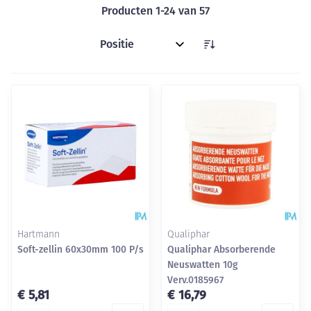
Producten
1
-
24
van
57
Sorteer op:
Hartmann
Qualiphar
Soft-zellin 60x30mm 100 P/s
Qualiphar Absorberende
Neuswatten 10g
Verv.0185967
€ 5,81
€ 16,79
Aantal
Aantal