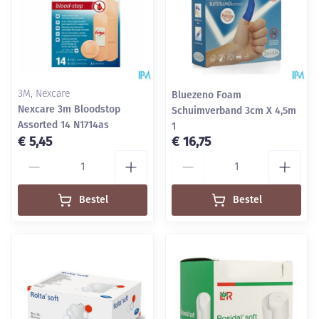
3M, Nexcare
Bluezeno Foam
Nexcare 3m Bloodstop
Schuimverband 3cm X 4,5m
Assorted 14 N1714as
1
€ 5,45
€ 16,75
Aantal
Aantal
Bestel
Bestel