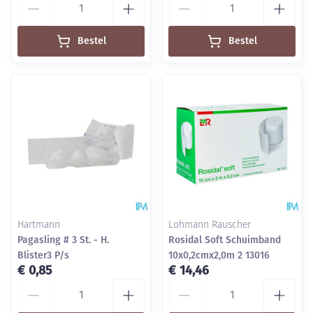
Bestel
Bestel
Hartmann
Lohmann Rauscher
Pagasling # 3 St. - H.
Rosidal Soft Schuimband
Blister3 P/s
10x0,2cmx2,0m 2 13016
€ 0,85
€ 14,46
Aantal
Aantal