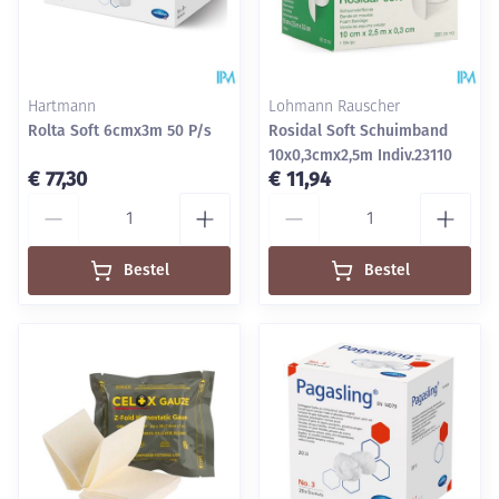
Hartmann
Lohmann Rauscher
Rolta Soft 6cmx3m 50 P/s
Rosidal Soft Schuimband
10x0,3cmx2,5m Indiv.23110
€ 77,30
€ 11,94
Aantal
Aantal
Bestel
Bestel