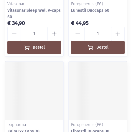
Vitasonar
Eurogenerics (EG)
Vitasonar Sleep Well V-caps
Lunestil Duocaps 60
60
€ 34,90
€ 44,95
Aantal
Aantal
Bestel
Bestel
Ixxpharma
Eurogenerics (EG)
Kalm Ixx Caps 30
Librestil Duocaps 30