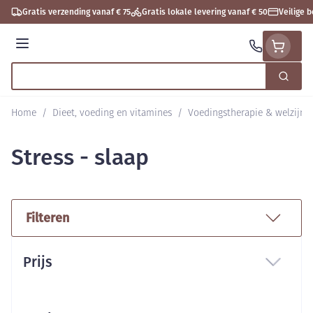
Ga naar de inhoud
Gratis verzending vanaf € 75
Gratis lokale levering vanaf € 50
Veilige 
Menu
Zoek
Product, merk, categorie...
Home
/
Dieet, voeding en vitamines
/
Voedingstherapie & welzijn
Stress - slaap
Filteren
Doorgaan naar productlijst
Prijs
filter