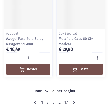
A. Vogel
CBX Medical
A.Vogel Passiflora Spray
Metafibro Caps 60 Cbx
Rustgevend 20ml
Medical
€ 16,49
€ 29,90
Aantal
Aantal
Bestel
Bestel
Toon
per pagina
Pagina's
U lees momenteel pagina
1
Pagina
Pagina
Pagina
2
3
...
17