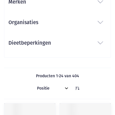
Merken
filter
Organisaties
filter
Dieetbeperkingen
filter
Producten
1
-
24
van
404
Sorteer op: