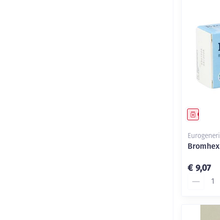
Genees
Eurogeneri
Bromhexi
€ 9,07
Aantal