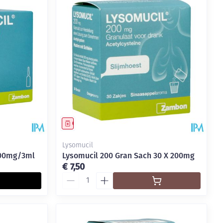
Geneesmiddel
Lysomucil
300mg/3ml
Lysomucil 200 Gran Sach 30 X 200mg
€ 7,50
Aantal