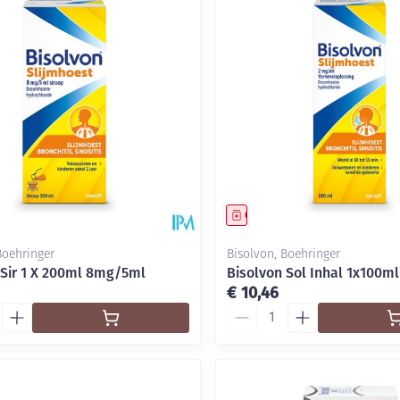
middel
Geneesmiddel
Boehringer
Bisolvon, Boehringer
 Sir 1 X 200ml 8mg/5ml
Bisolvon Sol Inhal 1x100m
€ 10,46
Aantal