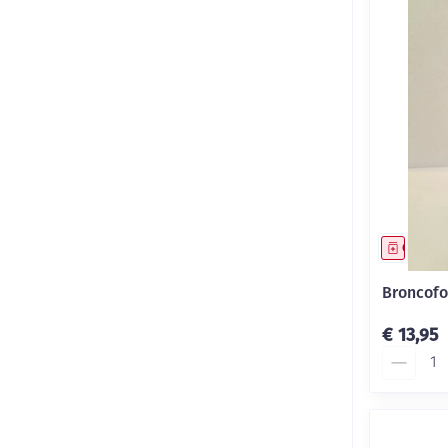
Genees
Broncofo
€ 13,95
Aantal