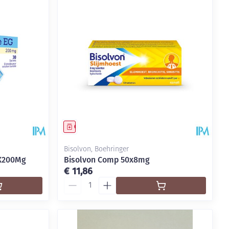
rende
Parfums en
geurproducten
Geneesmiddel
Bisolvon, Boehringer
0X200Mg
Bisolvon Comp 50x8mg
€ 11,86
Aantal
CBD