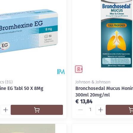
middel
Geneesmiddel
cs (EG)
Johnson & Johnson
ne EG Tabl 50 X 8Mg
Bronchosedal Mucus Honin
300ml 20mg/ml
€ 13,84
Aantal