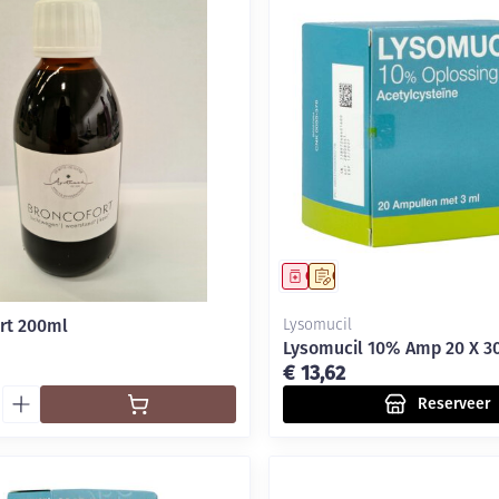
middel
Geneesmiddel
Op voorschrift
rt 200ml
Lysomucil
Lysomucil 10% Amp 20 X 
€ 13,62
Reserveer