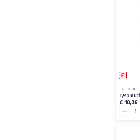
Genees
Lysomucil
Lysomuci
€ 10,06
Aantal