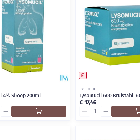
middel
Geneesmiddel
Lysomucil
l 4% Siroop 200ml
Lysomucil 600 Bruistabl. 
€ 17,46
Aantal