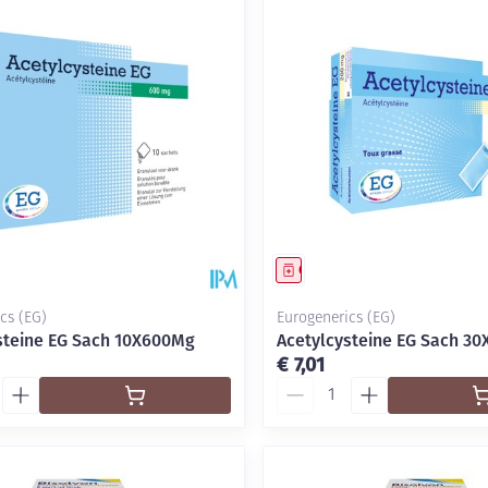
delen
Haar
Mondmaskers
ging
Supplementen
Insectenwe
middelen
ssen
-
id
middel
Geneesmiddel
cs (EG)
Eurogenerics (EG)
steine EG Sach 10X600Mg
Acetylcysteine EG Sach 3
€ 7,01
Aantal
Zelfbruiner
Scheren