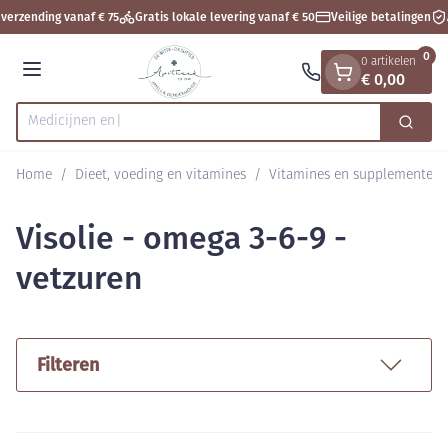
Dia 1 van 1
Ga naar de inhoud
verzending vanaf € 75
Gratis lokale levering vanaf € 50
Veilige betalingen
A
0
0 artikelen
€ 0,00
Menu
Zoek
Product, merk, categorie...
Home
/
Dieet, voeding en vitamines
/
Vitamines en supplementen
Visolie - omega 3-6-9 -
vetzuren
Filteren