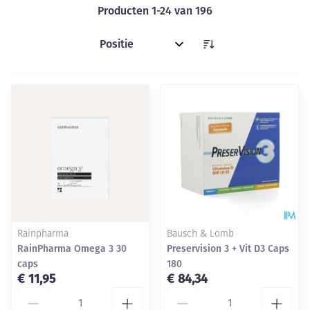
Producten
1
-
24
van
196
Sorteer op:
Rainpharma
Bausch & Lomb
RainPharma Omega 3 30
Preservision 3 + Vit D3 Caps
caps
180
€ 11,95
€ 84,34
Aantal
Aantal