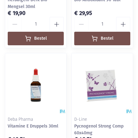
Mengsel 30ml
€ 19,90
€ 29,95
Aantal
Aantal
Bestel
Bestel
Deba Pharma
D-Line
Vitamine E Druppels 30ml
Pycnogenol Strong Comp
60x40mg