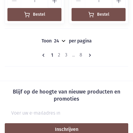
Bestel
Bestel
Toon
per pagina
Pagina's
U lees momenteel pagina
1
Pagina
Pagina
Pagina
2
3
...
8
Blijf op de hoogte van nieuwe producten en
promoties
E-mail adres
Inschrijven