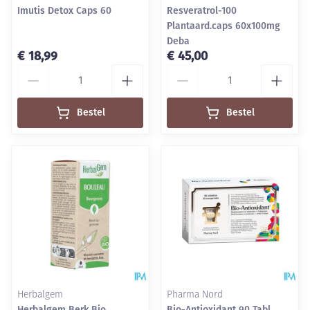
Imutis Detox Caps 60
Resveratrol-100
Plantaard.caps 60x100mg
Deba
€ 18,99
€ 45,00
Aantal
Aantal
Bestel
Bestel
Herbalgem
Pharma Nord
Herbalgem Berk Bio
Bio-Antioxidant 90 Tabl