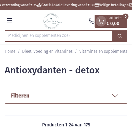
Dia 1 van 1
Ga naar de inhoud
 verzending vanaf € 75
Gratis lokale levering vanaf € 50
Veilige betalingen
0
0 artikelen
€ 0,00
Menu
Medicijnen
Zoek
Product, merk, categorie...
Home
/
Dieet, voeding en vitamines
/
Vitamines en supplementen
Antioxydanten - detox
Filteren
Producten
1
-
24
van
175