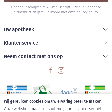
Door op inschrijven te klikken, schrijft u zich in voor onze
nieuwsbrief en gaat u akkoord met onze
privacy policy
.
Uw apotheek
Klantenservice
Neem contact met ons op
Wij gebruiken cookies om uw ervaring beter te maken.
Onze webshop maakt uitsluitend gebruik van essentiële
Juridische links