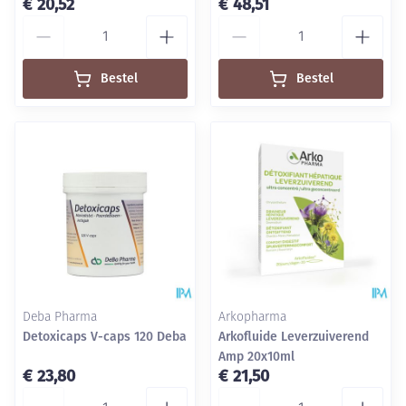
€ 20,52
€ 48,51
Aantal
Aantal
Bestel
Bestel
Deba Pharma
Arkopharma
Detoxicaps V-caps 120 Deba
Arkofluide Leverzuiverend
Amp 20x10ml
€ 23,80
€ 21,50
Aantal
Aantal