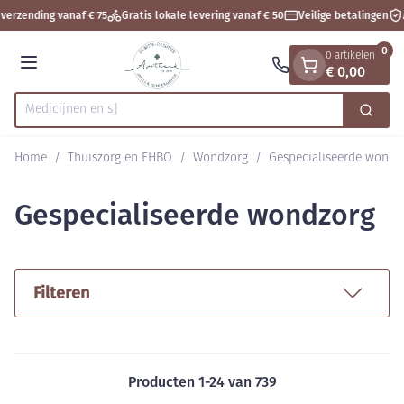
Dia 1 van 1
Ga naar de inhoud
verzending vanaf € 75
Gratis lokale levering vanaf € 50
Veilige betalingen
A
0
0 artikelen
€ 0,00
Menu
Zoek
Product, merk, categorie...
Home
/
Thuiszorg en EHBO
/
Wondzorg
/
Gespecialiseerde wondz
Gespecialiseerde wondzorg
Filteren
Producten
1
-
24
van
739