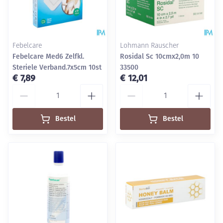
Febelcare
Lohmann Rauscher
Febelcare Med6 Zelfkl.
Rosidal Sc 10cmx2,0m 10
Steriele Verband.7x5cm 10st
33500
€ 7,89
€ 12,01
Aantal
Aantal
Bestel
Bestel