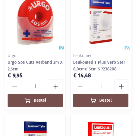
Urgo
Leukomed
Urgo Sos Cuts Verband 3m X
Leukomed T Plus Verb Ster
2,5cm
8,0cmx15cm 5 7238208
€ 9,95
€ 14,48
Aantal
Aantal
Bestel
Bestel