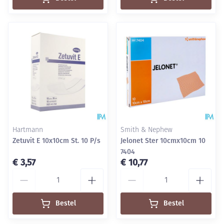
Hartmann
Smith & Nephew
Zetuvit E 10x10cm St. 10 P/s
Jelonet Ster 10cmx10cm 10
7404
€ 3,57
€ 10,77
Aantal
Aantal
Bestel
Bestel