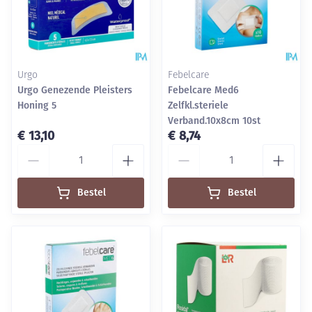
Urgo
Febelcare
Urgo Genezende Pleisters
Febelcare Med6
Honing 5
Zelfkl.steriele
Verband.10x8cm 10st
€ 13,10
€ 8,74
Aantal
Aantal
Bestel
Bestel