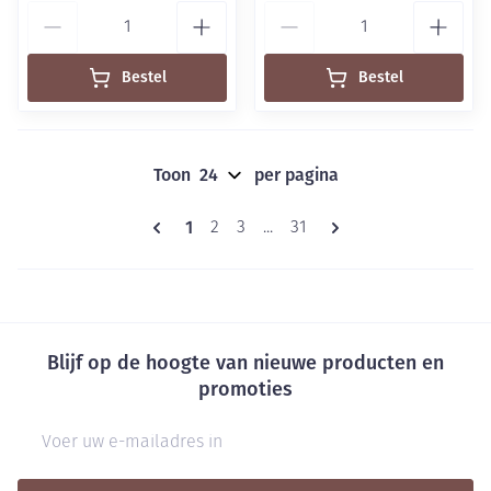
Aantal
Aantal
Bestel
Bestel
Toon
per pagina
Pagina's
U lees momenteel pagina
1
Pagina
Pagina
Pagina
2
3
...
31
Blijf op de hoogte van nieuwe producten en
promoties
E-mail adres