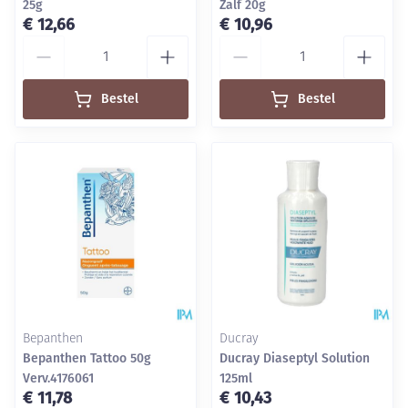
25g
Zalf 20g
€ 12,66
€ 10,96
Aantal
Aantal
Bestel
Bestel
Bepanthen
Ducray
Bepanthen Tattoo 50g
Ducray Diaseptyl Solution
Verv.4176061
125ml
€ 11,78
€ 10,43