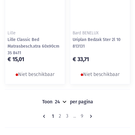
Lille
Bard BENELUX
Lille Classic Bed
Uriplan Bedzak Ster 2l 10
Matrasbesch.xtra 60x90cm
813131
35 8411
€ 15,01
€ 33,71
Niet beschikbaar
Niet beschikbaar
Toon
per pagina
Pagina's
U lees momenteel pagina
1
Pagina
Pagina
Pagina
2
3
...
9