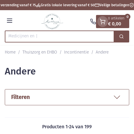
Dia 1 van 1
Ga naar de inhoud
verzending vanaf € 75
Gratis lokale levering vanaf € 50
Veilige betalingen
0
0 artikelen
€ 0,00
Menu
Zoek
Product, merk, categorie...
Home
/
Thuiszorg en EHBO
/
Incontinentie
/
Andere
Andere
Filteren
Producten
1
-
24
van
199