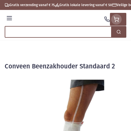
Ga naar de inhoud
Gratis verzending vanaf € 75
Gratis lokale levering vanaf € 50
Veilige 
Menu
Zoek
Product, merk, categorie...
Conveen Beenzakhouder Standaard 2