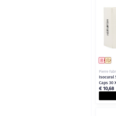
Genees
Op 
Pierre Fab
Isocural
Caps 30 
€ 10,68