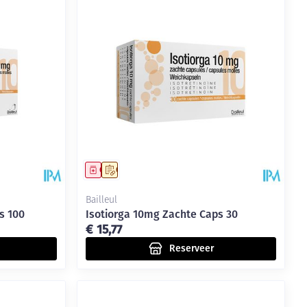
Geneesmiddel
Op voorschrift
Bailleul
s 100
Isotiorga 10mg Zachte Caps 30
€ 15,77
Reserveer