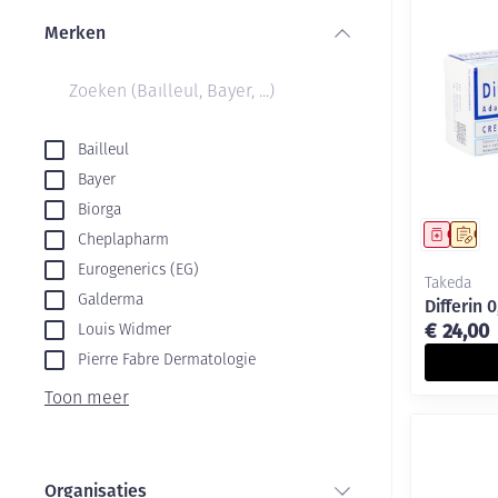
Aerosol toestel
kloven
Creme, gel en s
Merken
Aerosol accesso
Blaren
filter
Zuurstof
Eelt
Ademhalingsste
Eksteroog - lik
Bailleul
Toon meer
Bayer
Spieren en gew
Biorga
Genees
Op 
Cheplapharm
Specifiek voor
Naalden en spu
Eurogenerics (EG)
Takeda
Infecties
Lichaamsverzor
Spuiten
Galderma
Differin 
€ 24,00
Louis Widmer
Deodorant
Oplossing voor 
Pierre Fabre Dermatologie
Naalden
Luizen
Toon meer
Naalden voor in
pennaalden
Diagnostica
Toon meer
Organisaties