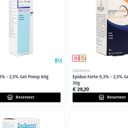
delen
Haar
Mondmaskers
ging
Supplementen
Insectenwe
middelen
ssen
-
id
middel
voorschrift
Geneesmiddel
Op voorschrift
Galderma
,1% - 2,5% Gel Pomp 60g
Epiduo Forte 0,3% - 2,5% 
30g
€ 29,20
Reserveer
Reserveer
Zelfbruiner
Scheren