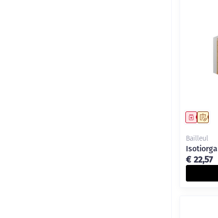
Genees
Op 
Bailleul
Isotiorg
€ 22,57