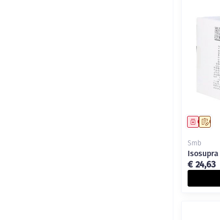
Genees
Op 
Smb
Isosupra
€ 24,63