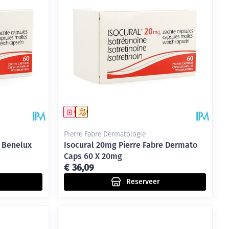
Geneesmiddel
Op voorschrift
Pierre Fabre Dermatologie
e Benelux
Isocural 20mg Pierre Fabre Dermato
Caps 60 X 20mg
€ 36,09
Reserveer