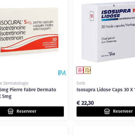
middel
voorschrift
Geneesmiddel
Op voorschrift
re Dermatologie
Smb
 5mg Pierre Fabre Dermato
Isosupra Lidose Caps 30 X
X 5mg
€ 22,30
Reserveer
Reserveer