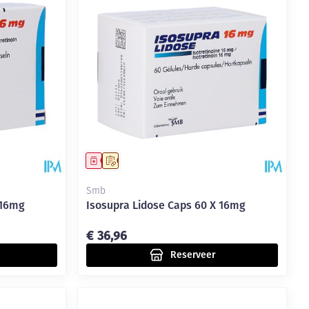
Geneesmiddel
Op voorschrift
Smb
 16mg
Isosupra Lidose Caps 60 X 16mg
€ 36,96
Reserveer