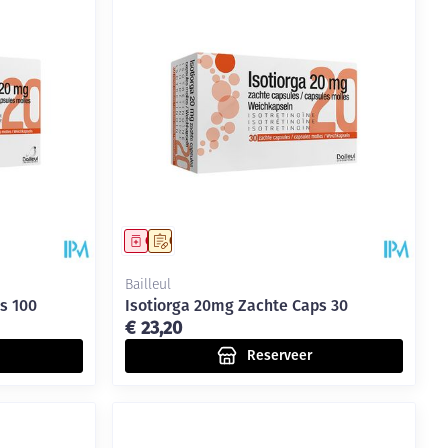
Geneesmiddel
Op voorschrift
Bailleul
s 100
Isotiorga 20mg Zachte Caps 30
€ 23,20
Reserveer