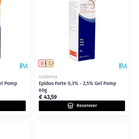
rende
Parfums en
geurproducten
Geneesmiddel
Op voorschrift
Galderma
Gel Pomp
Epiduo Forte 0,3% - 2,5% Gel Pomp
60g
€ 43,59
Reserveer
CBD