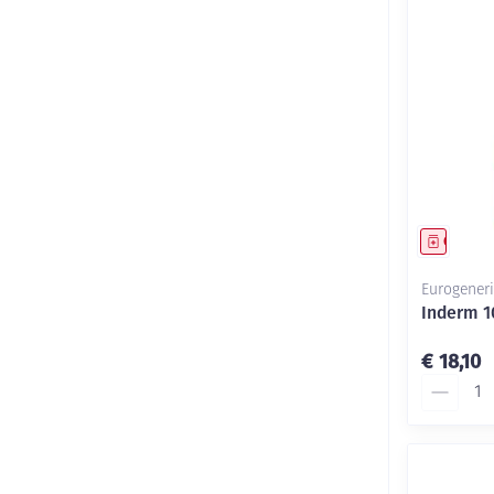
Genees
Eurogeneri
Inderm 1
€ 18,10
Aantal