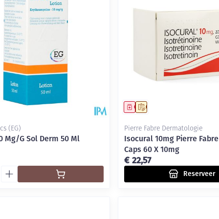
middel
Geneesmiddel
Op voorschrift
cs (EG)
Pierre Fabre Dermatologie
0 Mg/G Sol Derm 50 Ml
Isocural 10mg Pierre Fabr
Caps 60 X 10mg
€ 22,57
Reserveer