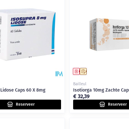
middel
voorschrift
Geneesmiddel
Op voorschrift
Bailleul
 Lidose Caps 60 X 8mg
Isotiorga 10mg Zachte Cap
€ 32,39
Reserveer
Reserveer