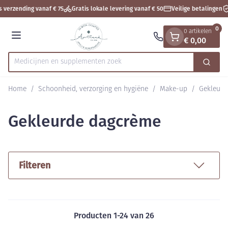
Dia 1 van 1
Ga naar de inhoud
 verzending vanaf € 75
Gratis lokale levering vanaf € 50
Veilige betalingen
0
0 artikelen
€ 0,00
Menu
Medicijnen en
Zoek
Product, merk, categorie...
Home
/
Schoonheid, verzorging en hygiëne
/
Make-up
/
Gekleurd
Gekleurde dagcrème
Filteren
Producten
1
-
24
van
26