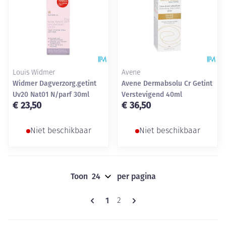
Louis Widmer
Avene
Widmer Dagverzorg.getint
Avene Dermabsolu Cr Getint
Uv20 Nat01 N/parf 30ml
Verstevigend 40ml
€ 23,50
€ 36,50
Niet beschikbaar
Niet beschikbaar
Toon
per pagina
Pagina's
U lees momenteel pagina
1
Pagina
2