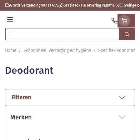
Ga naar de inhoud
Gratis verzending vanaf € 75
Gratis lokale levering vanaf € 50
Veilige 
Menu
Zoek
Product, merk, categorie...
Home
/
Schoonheid, verzorging en hygiëne
/
Specifiek voor mann
Deodorant
Filteren
Doorgaan naar productlijst
Merken
filter