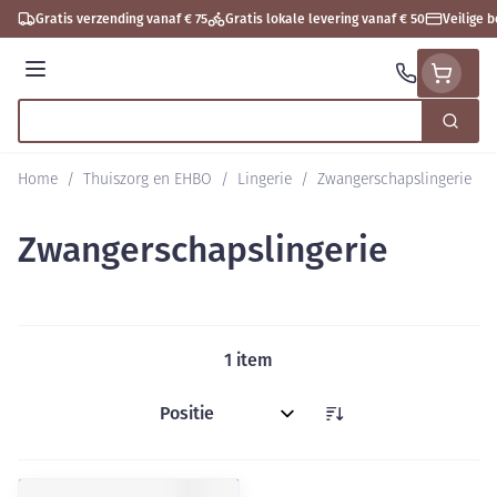
Ga naar de inhoud
Gratis verzending vanaf € 75
Gratis lokale levering vanaf € 50
Veilige 
Menu
Zoek
Product, merk, categorie...
Home
/
Thuiszorg en EHBO
/
Lingerie
/
Zwangerschapslingerie
Zwangerschapslingerie
1
item
Sorteer op: