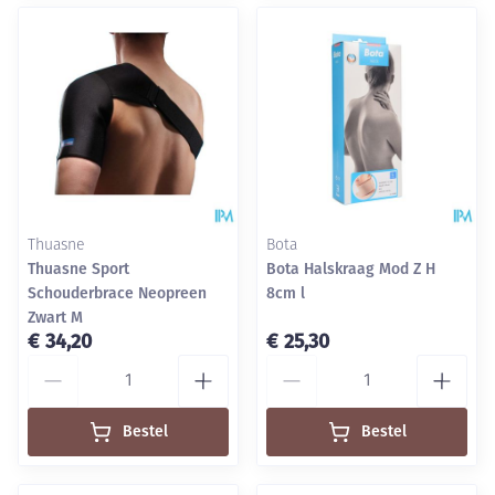
Thuasne
Bota
Thuasne Sport
Bota Halskraag Mod Z H
Schouderbrace Neopreen
8cm l
Zwart M
€ 34,20
€ 25,30
Aantal
Aantal
Bestel
Bestel