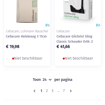
Cellacare, Lohmann Rauscher
Cellacare
Cellacare Halskraag 3 11cm
Cellacare Gilchrist Sling
Classic Schouder Orth. 2
€ 19,98
€ 41,66
Niet beschikbaar
Niet beschikbaar
Toon
per pagina
Pagina's
U lees momenteel pagina
1
Pagina
Pagina
Pagina
2
3
...
7