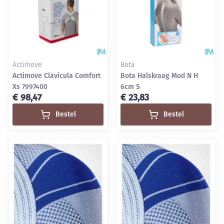
Actimove
Bota
Actimove Clavicula Comfort
Bota Halskraag Mod N H
Xs 7997400
6cm S
€ 98,47
€ 23,83
Bestel
Bestel