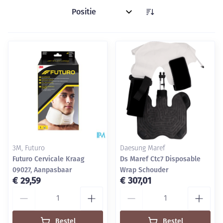
Sorteer op:
3M, Futuro
Daesung Maref
Futuro Cervicale Kraag
Ds Maref Ctc7 Disposable
09027, Aanpasbaar
Wrap Schouder
€ 29,59
€ 307,01
Aantal
Aantal
Bestel
Bestel