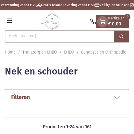
Dia 1 van 1
Ga naar de inhoud
verzending vanaf € 75
Gratis lokale levering vanaf € 50
Veilige betalingen
0
0 artikelen
€ 0,00
Menu
Zoek
Product, merk, categorie...
Home
/
Thuiszorg en EHBO
/
EHBO
/
Bandages en Orthopedie - o
Nek en schouder
Filteren
Producten
1
-
24
van
161