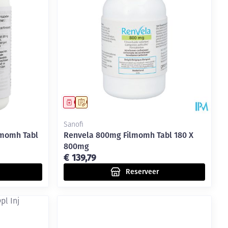
Geneesmiddel
Op voorschrift
Sanofi
lmomh Tabl
Renvela 800mg Filmomh Tabl 180 X
800mg
€ 139,79
Reserveer