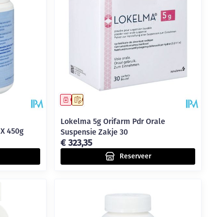
rende
Parfums en
geurproducten
Geneesmiddel
Op voorschrift
Lokelma 5g Orifarm Pdr Orale
 X 450g
Suspensie Zakje 30
€ 323,35
Reserveer
CBD