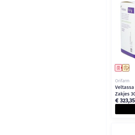
Genees
Op 
Orifarm
Veltassa
Zakjes 30
€ 323,35