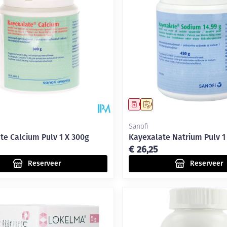
delen
Haar
Mondmaskers
ging
Supplementen
Insectenwe
middelen
ssen
-
id
middel
voorschrift
Geneesmiddel
Op voorschrift
Sanofi
te Calcium Pulv 1 X 300g
Kayexalate Natrium Pulv 1
€ 26,25
Reserveer
Reserveer
Zelfbruiner
Scheren