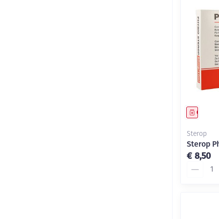
Genees
Sterop
Sterop P
€ 8,50
Aantal