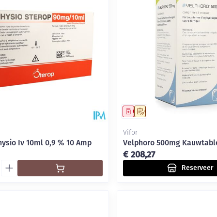
middel
Geneesmiddel
Op voorschrift
Vifor
hysio Iv 10ml 0,9 % 10 Amp
Velphoro 500mg Kauwtabl
€ 208,27
Reserveer