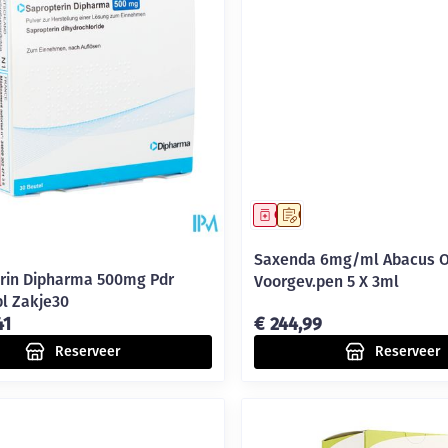
middel
voorschrift
Geneesmiddel
Op voorschrift
Saxenda 6mg/ml Abacus Op
rin Dipharma 500mg Pdr
Voorgev.pen 5 X 3ml
pl Zakje30
41
€ 244,99
Reserveer
Reserveer