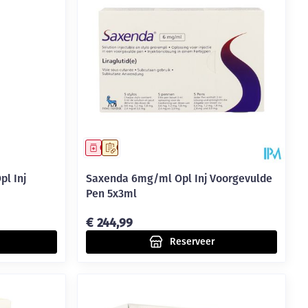
Geneesmiddel
Op voorschrift
l Inj
Saxenda 6mg/ml Opl Inj Voorgevulde
Pen 5x3ml
€ 244,99
Reserveer