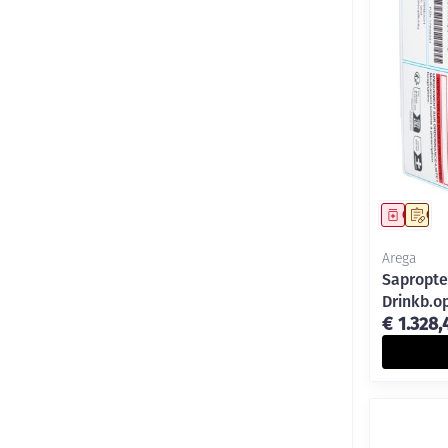
Genees
Op 
Arega
Sapropte
Drinkb.o
€ 1.328,