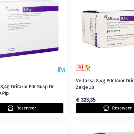
middel
voorschrift
Geneesmiddel
Op voorschrift
Veltassa 8,4g Pdr Voor Dr
 8,4g Orifarm Pdr Susp Or
Zakje 30
 Pip
€ 323,35
Reserveer
Reserveer