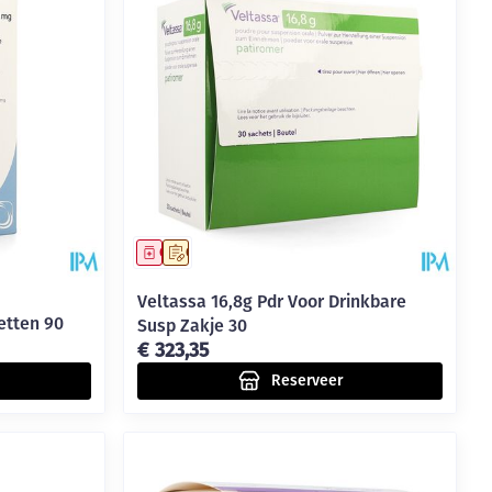
Geneesmiddel
Op voorschrift
Veltassa 16,8g Pdr Voor Drinkbare
etten 90
Susp Zakje 30
€ 323,35
Reserveer