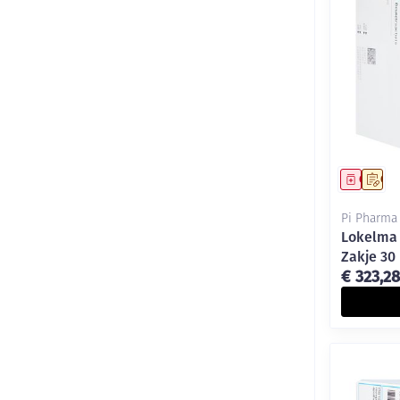
Genees
Op 
Pi Pharma
Lokelma 
Zakje 30 
€ 323,28