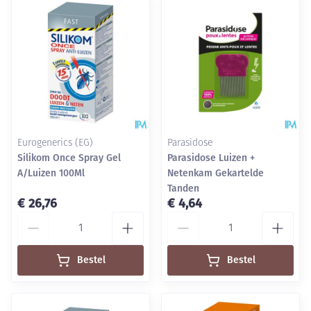
Eurogenerics (EG)
Parasidose
Silikom Once Spray Gel
Parasidose Luizen +
A/Luizen 100Ml
Netenkam Gekartelde
Tanden
€ 26,76
€ 4,64
Aantal
Aantal
Bestel
Bestel