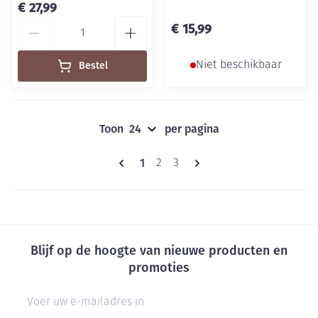
€ 27,99
Aantal
€ 15,99
Bestel
Niet beschikbaar
Toon
per pagina
Pagina's
U lees momenteel pagina
1
Pagina
Pagina
2
3
Blijf op de hoogte van nieuwe producten en
promoties
E-mail adres