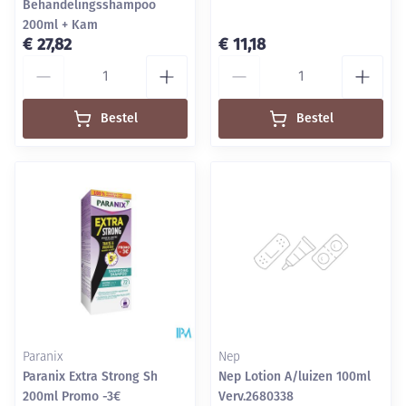
Behandelingsshampoo
200ml + Kam
€ 27,82
€ 11,18
Aantal
Aantal
Bestel
Bestel
Paranix
Nep
Paranix Extra Strong Sh
Nep Lotion A/luizen 100ml
200ml Promo -3€
Verv.2680338