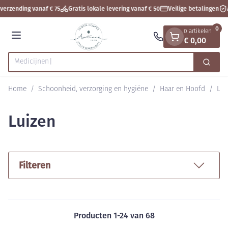
Dia 1 van 1
Ga naar de inhoud
verzending vanaf € 75
Gratis lokale levering vanaf € 50
Veilige betalingen
A
0
0 artikelen
€ 0,00
Menu
Zoek
Product, merk, categorie...
Home
/
Schoonheid, verzorging en hygiëne
/
Haar en Hoofd
/
Lui
Luizen
Filteren
Producten
1
-
24
van
68